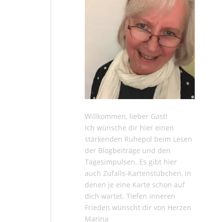
Willkommen, lieber Gast!
Ich wünsche dir hier einen
stärkenden Ruhepol beim Lesen
der
Blogbeiträge
und den
Tagesimpulsen
. Es gibt hier
auch
Zufalls-Kartenstübchen
, in
denen je eine Karte schon auf
dich wartet. Tiefen inneren
Frieden wünscht dir von Herzen
Marina