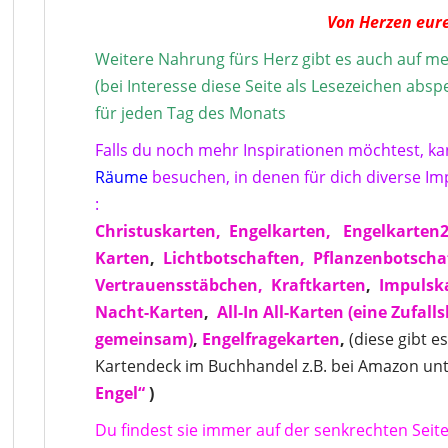
Von Herzen eur
Weitere Nahrung fürs Herz gibt es auch auf me
(bei Interesse diese Seite als Lesezeichen abs
für jeden Tag des Monats
Falls du noch mehr Inspirationen möchtest, k
Räume
besuchen, in denen für dich diverse Imp
:
Christuskarten,
Engelkarten,
Engelkarten
Karten
,
Lichtbotschaften,
Pflanzenbotscha
Vertrauensstäbchen,
Kraftkarten
,
Impulsk
Nacht-Karten
,
All-In All-Karten
(eine Zufall
gemeinsam)
,
Engelfragekarten
,
(diese gibt e
Kartendeck im Buchhandel z.B. bei Amazon unt
Engel“
)
Du findest sie immer auf der senkrechten Seite