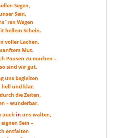
ellen Segen,
unser Sein,
uns´ren Wegen
t hellem Schein.
n voller Lachen,
d sanftem Mut.
auch Pausen zu machen –
so sind wir gut.
g uns begleiten
hell und klar.
 durch die Zeiten,
en – wunderbar.
e auch
in
uns walten,
eignen Sein –
ch entfalten