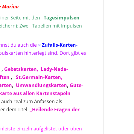
e Marina
iner Seite mit den
Tagesimpulse
n
peichern): Zwei Tabellen mit Impulsen
annst du auch die
~ Zufalls-Karten
-
ulskarten hinterlegt sind. Dort gibt es
2
,
Gebetskarten,
Lady-Nada-
ften
,
St.Germain-Karten,
arten
,
Umwandlungskarten
,
Gute-
skarte aus allen Kartenstapeln
s auch real zum Anfassen als
er dem Titel
„Heilende Fragen der
nleiste einzeln aufgelistet oder oben