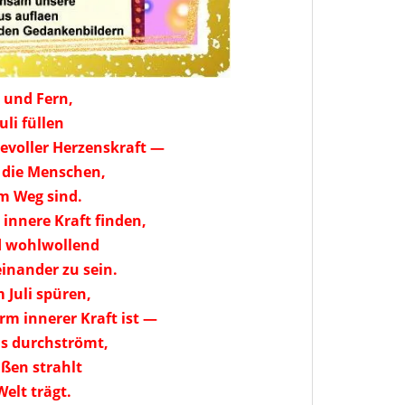
 und Fern,
li füllen
evoller Herzenskraft —
r die Menschen,
m Weg sind.
innere Kraft finden,
nd wohlwollend
inander zu sein.
 Juli spüren,
orm innerer Kraft ist —
ns durchströmt,
ßen strahlt
Welt trägt.