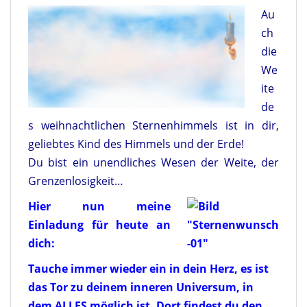
Au
ch
die
We
ite
de
s weihnachtlichen Sternenhimmels ist in dir,
geliebtes Kind des Himmels und der Erde!
Du bist ein unendliches Wesen der Weite, der
Grenzenlosigkeit…
Hier nun meine
Einladung für heute an
dich:
Tauche immer wieder ein in dein Herz, es ist
das Tor zu deinem inneren Universum, in
dem ALLES möglich ist. Dort findest du den