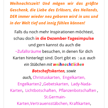
Weihnachtszeit! Und mögen wir das größte
Geschenk, die Liebe des Erlösers, des Heilands,
DER immer wieder neu geboren wird in uns und
in der Welt tief und innig fühlen können!
Falls du noch mehr Inspirationen möchtest,
schau doch
in die Dezember-Tagesimpulse
und gern kannst du auch die
~Zufallsräume
besuchen, in denen für dich
Karten hinterlegt sind. Dort gibt es :
u.a. auch
ein Stübchen mit
w
e
i
h
n
a
c
h
t
l
i
c
h
e
n
Botschaftskarten
, sowie
auch
,
Christuskarten,
Engelkarten,
Engelkarten2
,
Gebetskarten,
Lady-Nada-
Karten
,
Lichtbotschaften,
Pflanzenbotschaften
,
St.Germain-
Karten,
Vertrauensstäbchen,
Kraftkarten
,