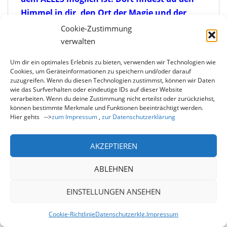
Himmel in dir, den Ort der Magie und der
grenzenlosen Leichtigkeit, dort kannst du
Cookie-Zustimmung
fliegen über alles Irdische hinaus und dein
verwalten
(Alltags-)Leben aus höherer Perspektive
Um dir ein optimales Erlebnis zu bieten, verwenden wir Technologien wie
betrachten.
Cookies, um Geräteinformationen zu speichern und/oder darauf
zuzugreifen. Wenn du diesen Technologien zustimmst, können wir Daten
Hier eine Begebenheit aus dem „Weihnachts-
wie das Surfverhalten oder eindeutige IDs auf dieser Website
Himmel“:
verarbeiten. Wenn du deine Zustimmung nicht erteilst oder zurückziehst,
können bestimmte Merkmale und Funktionen beeinträchtigt werden.
Hier gehts -->
zum Impressum
,
zur Datenschutzerklärung
JEMAND im Sternen(t)raum
Es ist Nacht.
AKZEPTIEREN
In voller Pracht
ABLEHNEN
scheint Schwester Mond zum
Fenster rein –
EINSTELLUNGEN ANSEHEN
bestrahlt jemand mit ihrem Schein.
Cookie-Richtlinie
Datenschutzerklg.
Impressum
Und sie spricht zu einem Stern: