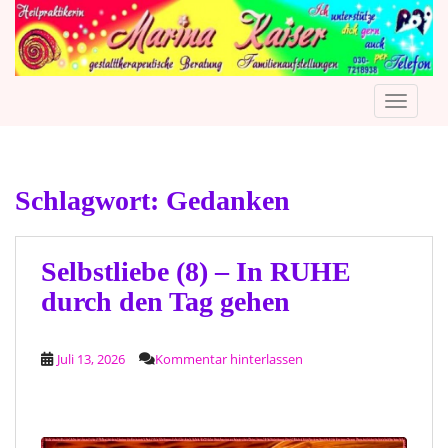
S
k
i
p
TOGGLE
t
o
m
a
Schlagwort:
Gedanken
i
n
c
o
Selbstliebe (8) – In RUHE
n
durch den Tag gehen
t
e
n
Juli 13, 2026
Kommentar hinterlassen
t