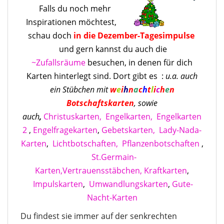
Falls du noch mehr
Inspirationen möchtest,
schau doch
in die Dezember-Tagesimpulse
und gern kannst du auch die
~Zufallsräume
besuchen, in denen für dich
Karten hinterlegt sind. Dort gibt es :
u.a. auch
ein Stübchen mit
w
e
i
h
n
a
c
h
t
l
i
c
h
e
n
Botschaftskarten
, sowie
auch
,
Christuskarten,
Engelkarten,
Engelkarten
2
,
Engelfragekarten
,
Gebetskarten,
Lady-Nada-
Karten
,
Lichtbotschaften,
Pflanzenbotschaften
,
St.Germain-
Karten,
Vertrauensstäbchen,
Kraftkarten
,
Impulskarten
,
Umwandlungskarten
,
Gute-
Nacht-Karten
Du findest sie immer auf der senkrechten