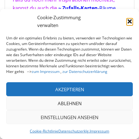
kannst du auch die
~ Zufalls-Karten
-Räume
besuchen, in denen für dich diverse
Cookie-Zustimmung
Impulskarten hinterlegt sind. Dort gibt es :
verwalten
Christuskarten,
Engelkarten,
Engelkarten2
Um dir ein optimales Erlebnis zu bieten, verwenden wir Technologien wie
,
Gebetskarten,
Lady-Nada-
Cookies, um Geräteinformationen zu speichern und/oder darauf
zuzugreifen. Wenn du diesen Technologien zustimmst, können wir Daten
Karten
,
Lichtbotschaften,
wie das Surfverhalten oder eindeutige IDs auf dieser Website
Pflanzenbotschaften
,
St.Germain-Karten,
verarbeiten. Wenn du deine Zustimmung nicht erteilst oder zurückziehst,
können bestimmte Merkmale und Funktionen beeinträchtigt werden.
Vertrauensstäbchen,
Kraftkarten
,
Hier gehts -->
zum Impressum
,
zur Datenschutzerklärung
Impulskarten
,
Umwandlungskarten
,
Gute-
Nacht-Karten
,
All-In All-Karten
(eine
AKZEPTIEREN
Zufallskarte aus allen Kartenstapeln
gemeinsam)
,
Engelfragekarten
,
(diese gibt es
ABLEHNEN
auch real zum Anfassen als Kartendeck im
Buchhandel z.B. bei Amazon unter dem Titel
EINSTELLUNGEN ANSEHEN
„Heilende Fragen der Engel“
)
Cookie-Richtlinie
Datenschutzerklg.
Impressum
Du findest sie immer auf der senkrechten