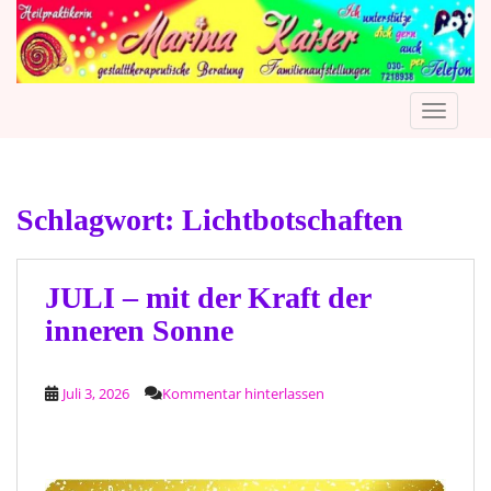
S
k
i
p
TOGGLE
t
o
m
a
Schlagwort:
Lichtbotschaften
i
n
c
o
JULI – mit der Kraft der
n
inneren Sonne
t
e
n
Juli 3, 2026
Kommentar hinterlassen
t