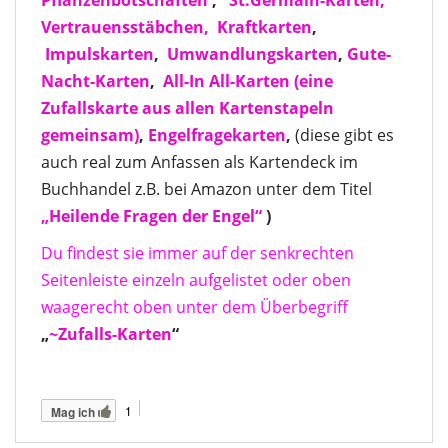
Pflanzenbotschaften
,
St.Germain-Karten,
Vertrauensstäbchen,
Kraftkarten
,
Impulskarten
,
Umwandlungskarten
,
Gute-
Nacht-Karten
,
All-In All-Karten
(eine
Zufallskarte aus allen Kartenstapeln
gemeinsam)
,
Engelfragekarten
,
(diese gibt es
auch real zum Anfassen als Kartendeck im
Buchhandel z.B. bei Amazon unter dem Titel
„Heilende Fragen der Engel“
)
Du findest sie immer auf der senkrechten
Seitenleiste einzeln aufgelistet oder oben
waagerecht oben unter dem Überbegriff
„
~Zufalls-Karten
“
1
Mag ich