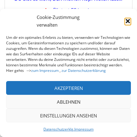
Ja
, flüstert ES in mir.
Cookie-Zustimmung
Komme ohne zu Zagen,
verwalten
du mein liebes Herzblatt,
komme mit allem zu MIR!
Um dir ein optimales Erlebnis zu bieten, verwenden wir Technologien wie
In deiner Schwäche,
Cookies, um Geräteinformationen zu speichern und/oder darauf
zuzugreifen. Wenn du diesen Technologien zustimmst, können wir Daten
deinem Klein-Sein,
wie das Surfverhalten oder eindeutige IDs auf dieser Website
deiner Zartheit –
verarbeiten. Wenn du deine Zustimmung nicht erteilst oder zurückziehst,
können bestimmte Merkmale und Funktionen beeinträchtigt werden.
bist du klein genug,
Hier gehts -->
zum Impressum
,
zur Datenschutzerklärung
um zu MIR in die Krippe zu passen.
ICH öffne dir meine Arme
AKZEPTIEREN
und MEIN Herz,
ABLEHNEN
und ICH bitte dich:
Komm her zu MIR, mein Schatz,
EINSTELLUNGEN ANSEHEN
komm mit allem, was gerade in dir ist,
was der heilenden Annahme,
Datenschutzerklg.
Impressum
des tiefen Verstehens,