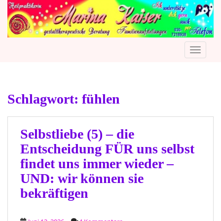
S
k
i
p
TOGGLE
t
o
m
a
Schlagwort:
fühlen
i
n
c
o
Selbstliebe (5) – die
n
Entscheidung FÜR uns selbst
t
findet uns immer wieder –
e
UND: wir können sie
n
t
bekräftigen