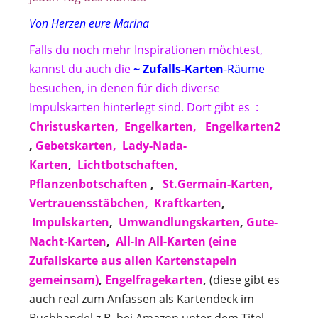
Von Herzen eure Marina
Falls du noch mehr Inspirationen möchtest,
kannst du auch die
~ Zufalls-Karten
-Räume
besuchen, in denen für dich diverse
Impulskarten hinterlegt sind. Dort gibt es :
Christuskarten,
Engelkarten,
Engelkarten2
,
Gebetskarten,
Lady-Nada-
Karten
,
Lichtbotschaften,
Pflanzenbotschaften
,
St.Germain-Karten,
Vertrauensstäbchen,
Kraftkarten
,
Impulskarten
,
Umwandlungskarten
,
Gute-
Nacht-Karten
,
All-In All-Karten
(eine
Zufallskarte aus allen Kartenstapeln
gemeinsam)
,
Engelfragekarten
,
(diese gibt es
auch real zum Anfassen als Kartendeck im
Buchhandel z.B. bei Amazon unter dem Titel