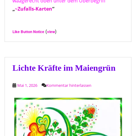
waagerecht oben unter dem Überbegriff
„
~Zufalls-Karten
“
(
)
Like Button Notice
view
Lichte Kräfte im Maiengrün
Mai 1, 2026
Kommentar hinterlassen