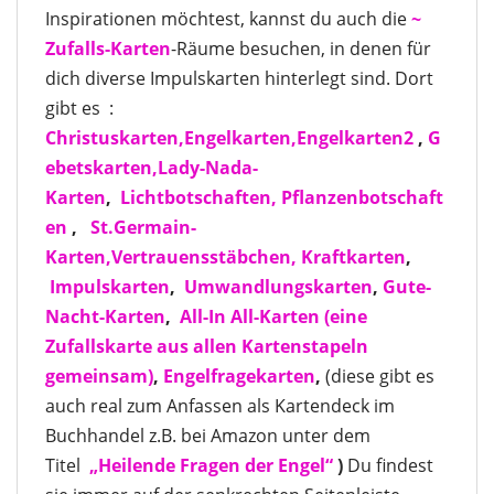
Inspirationen möchtest, kannst du auch die
~
Zufalls-Karten
-Räume besuchen, in denen für
dich diverse Impulskarten hinterlegt sind. Dort
gibt es :
Christuskarten,
Engelkarten,
Engelkarten2
,
G
ebetskarten,
Lady-Nada-
Karten
,
Lichtbotschaften,
Pflanzenbotschaft
en
,
St.Germain-
Karten,
Vertrauensstäbchen,
Kraftkarten
,
Impulskarten
,
Umwandlungskarten
,
Gute-
Nacht-Karten
,
All-In All-Karten
(eine
Zufallskarte aus allen Kartenstapeln
gemeinsam)
,
Engelfragekarten
,
(diese gibt es
auch real zum Anfassen als Kartendeck im
Buchhandel z.B. bei Amazon unter dem
Titel
„Heilende Fragen der Engel“
)
Du findest