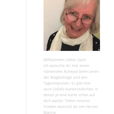
Willkommen, lieber Gast!
Ich wünsche dir hier einen
stärkenden Ruhepol beim Lesen
der
Blogbeiträge
und den
Tagesimpulsen
. Es gibt hier
auch
Zufalls-Kartenstübchen
, in
denen je eine Karte schon auf
dich wartet. Tiefen inneren
Frieden wünscht dir von Herzen
Marina