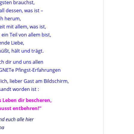
gsten brauchst,
l dessen, was ist –
ch herum,
t mit allem, was ist,
u ein Teil von allem bist,
ende Liebe,
üßt, hält und trägt.
h dir und uns allen
GNETe Pfingst-Erfahrungen
ich, lieber Gast am Bildschirm,
sandt worden ist :
 Leben dir bescheren,
musst entbehren!“
d euch alle hier
na