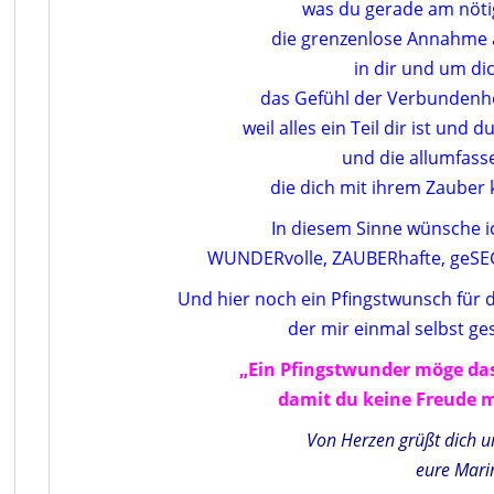
was du gerade am nöti
die grenzenlose Annahme al
in dir und um di
das Gefühl der Verbundenhei
weil alles ein Teil dir ist und d
und die allumfass
die dich mit ihrem Zauber k
In diesem Sinne wünsche ic
WUNDERvolle, ZAUBERhafte, geSE
Und hier noch ein Pfingstwunsch für d
der mir einmal selbst ge
„Ein Pfingstwunder möge das
damit du keine Freude 
Von Herzen grüßt dich un
eure Mari