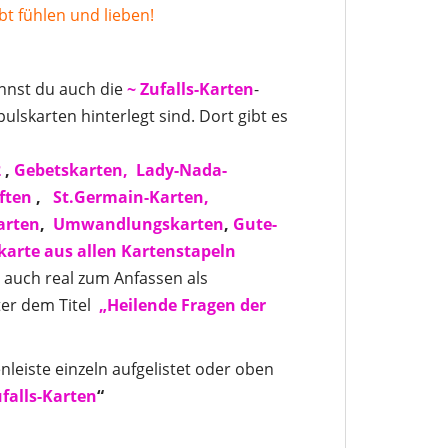
bt fühlen und lieben!
annst du auch die
~ Zufalls-Karten
-
ulskarten hinterlegt sind. Dort gibt es
2
,
Gebetskarten,
Lady-Nada-
ften
,
St.Germain-Karten,
arten
,
Umwandlungskarten
,
Gute-
skarte aus allen Kartenstapeln
s auch real zum Anfassen als
er dem Titel
„Heilende Fragen der
nleiste einzeln aufgelistet oder oben
falls-Karten
“