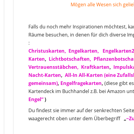
Mögen alle Wesen sich gelie
Falls du noch mehr Inspirationen möchtest, k
Räume besuchen, in denen für dich diverse Imp
:
Christuskarten,
Engelkarten,
Engelkarten
Karten
,
Lichtbotschaften,
Pflanzenbotscha
Vertrauensstäbchen,
Kraftkarten
,
Impulsk
Nacht-Karten
,
All-In All-Karten
(eine Zufall
gemeinsam)
,
Engelfragekarten
,
(diese gibt e
Kartendeck im Buchhandel z.B. bei Amazon unt
Engel“
)
Du findest sie immer auf der senkrechten Seite
waagerecht oben unter dem Überbegriff
„
~Zu