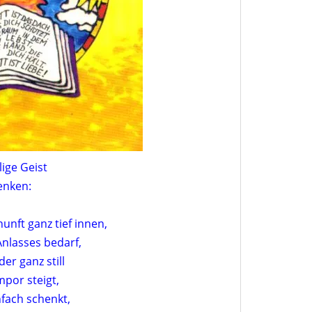
lige Geist
enken:
nunft ganz tief innen,
Anlasses bedarf,
er ganz still
por steigt,
nfach schenkt,