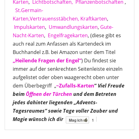
Karten
,
Lichtbotschaften,
Pflanzenbotschaften
,
St.Germain-
Karten,
Vertrauensstäbchen,
Kraftkarten
,
Impulskarten
,
Umwandlungskarten
,
Gute-
Nacht-Karten
,
Engelfragekarten
, (diese gibt es
auch real zum Anfassen als Kartendeck im
Buchhandel z.B. bei Amazon unter dem Titel
„Heilende Fragen der Engel“
) Du findest sie
immer auf der senkrechten Seitenleiste einzeln
aufgelistet oder oben waagerecht oben unter
dem Überbegriff „
~Zufalls-Kart
en
“
Viel Freude
beim
Öffnen der Türchen
und dem Betreten
jedes dahinter liegenden „Advents-
Tagesraumes“ sowie Tage voller Zauber und
Magie wünsch ich dir
1
Mag ich