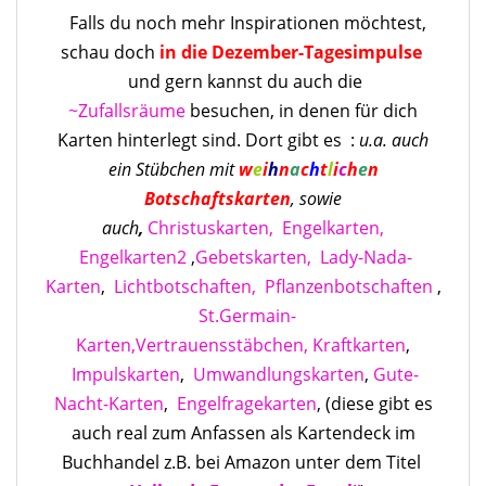
Falls du noch mehr Inspirationen möchtest,
schau doch
in die Dezember-Tagesimpulse
und gern kannst du auch die
~Zufallsräume
besuchen, in denen für dich
Karten hinterlegt sind. Dort gibt es :
u.a. auch
ein Stübchen mit
w
e
i
h
n
a
c
h
t
l
i
c
h
e
n
Botschaftskarten
, sowie
auch
,
Christuskarten,
Engelkarten,
Engelkarten2
,
Gebetskarten,
Lady-Nada-
Karten
,
Lichtbotschaften,
Pflanzenbotschaften
,
St.Germain-
Karten,
Vertrauensstäbchen,
Kraftkarten
,
Impulskarten
,
Umwandlungskarten
,
Gute-
Nacht-Karten
,
Engelfragekarten
, (diese gibt es
auch real zum Anfassen als Kartendeck im
Buchhandel z.B. bei Amazon unter dem Titel