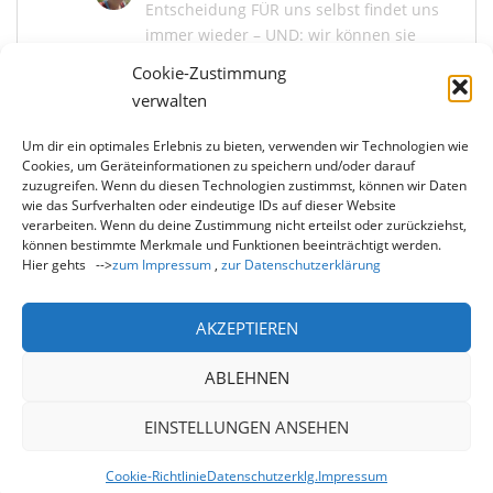
Entscheidung FÜR uns selbst findet uns
immer wieder – UND: wir können sie
bekräftigen
Cookie-Zustimmung
Juni 13, 2026
verwalten
Um dir ein optimales Erlebnis zu bieten, verwenden wir Technologien wie
Marina Kaiser
zu
Selbstliebe (5) – die
Cookies, um Geräteinformationen zu speichern und/oder darauf
Entscheidung FÜR uns selbst findet uns
zuzugreifen. Wenn du diesen Technologien zustimmst, können wir Daten
immer wieder – UND: wir können sie
wie das Surfverhalten oder eindeutige IDs auf dieser Website
bekräftigen
verarbeiten. Wenn du deine Zustimmung nicht erteilst oder zurückziehst,
können bestimmte Merkmale und Funktionen beeinträchtigt werden.
Juni 13, 2026
Hier gehts -->
zum Impressum
,
zur Datenschutzerklärung
Du liebe Elke, wie schön, dass du mit mir und
uns allen die Entscheidung der Selbstliebe neu
bekräftigst! Und wie…
AKZEPTIEREN
ABLEHNEN
EINSTELLUNGEN ANSEHEN
Cookie-Richtlinie
Datenschutzerklg.
Impressum
Theme von
Colorlib
Powered by
WordPress