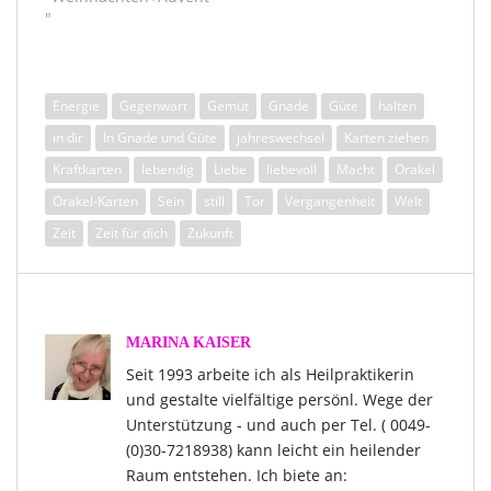
"
Energie
Gegenwart
Gemüt
Gnade
Güte
halten
in dir
In Gnade und Güte
jahreswechsel
Karten ziehen
Kraftkarten
lebendig
Liebe
liebevoll
Macht
Orakel
Orakel-Karten
Sein
still
Tor
Vergangenheit
Welt
Zeit
Zeit für dich
Zukunft
MARINA KAISER
Seit 1993 arbeite ich als Heilpraktikerin
und gestalte vielfältige persönl. Wege der
Unterstützung - und auch per Tel. ( 0049-
(0)30-7218938) kann leicht ein heilender
Raum entstehen. Ich biete an: