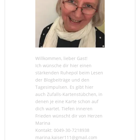
Willkommen, lieber Gast!
Ich wünsche dir hier einen
stärkenden Ruhepol beim Lesen
der
Blogbeiträge
und den
Tagesimpulsen
. Es gibt hier
auch
Zufalls-Kartenstübchen
, in
denen je eine Karte schon auf
dich wartet. Tiefen inneren
Frieden wünscht dir von Herzen
Marina
Kontakt: 0049-30-7218938
marina.kaiser111@gmail.com