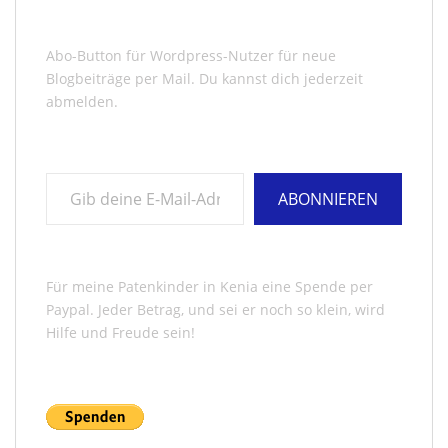
Abo-Button für Wordpress-Nutzer für neue
Blogbeiträge per Mail. Du kannst dich jederzeit
abmelden.
Gib deine E-Mail-Adresse ein ...
ABONNIEREN
Für meine Patenkinder in Kenia eine Spende per
Paypal. Jeder Betrag, und sei er noch so klein, wird
Hilfe und Freude sein!