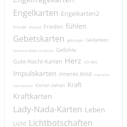
Engelkarten
Engelkarten2
fühlen
Frieden
Freude
Freund
Gebetskarten
Gedanken
geborgen
Gefühle
Gedanken-Bilder im Advent
Herz
Gute-Nacht-Karten
ICH BIN
Impulskarten
inneres Kind
Inspiration
Kraft
Karten ziehen
Kalenderblatt
Kraftkarten
Lady-Nada-Karten
Leben
Lichtbotschaften
Licht