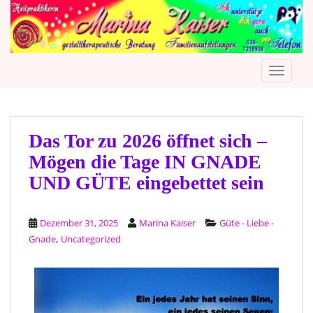
S
k
i
p
TOGGLE
t
o
m
a
i
Das Tor zu 2026 öffnet sich –
n
Mögen die Tage IN GNADE
c
UND GÜTE eingebettet sein
o
n
t
Dezember 31, 2025
Marina Kaiser
Güte - Liebe -
e
,
Gnade
Uncategorized
n
t