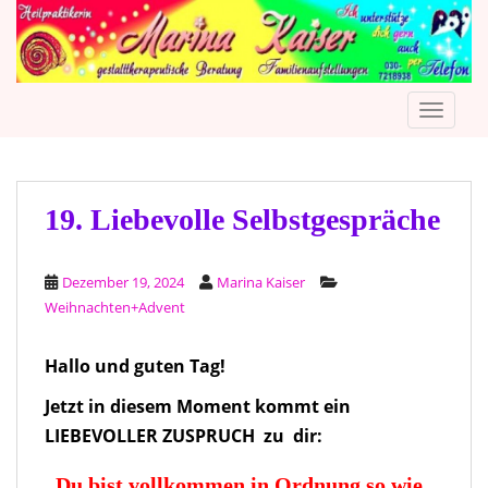
S
k
i
p
TOGGLE
t
o
m
a
i
19. Liebevolle Selbstgespräche
n
c
Dezember 19, 2024
Marina Kaiser
o
Weihnachten+Advent
n
t
e
Hallo und guten Tag!
n
Jetzt in diesem Moment kommt ein
t
LIEBEVOLLER ZUSPRUCH zu dir:
„Du bist vollkommen in Ordnung so wie