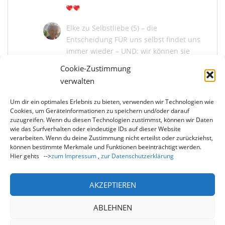
Elke
zu
Selbstliebe (5) – die
Entscheidung FÜR uns selbst findet uns
immer wieder – UND: wir können sie
bekräftigen
Cookie-Zustimmung
Juni 13, 2026
verwalten
Um dir ein optimales Erlebnis zu bieten, verwenden wir Technologien wie
Marina Kaiser
zu
Selbstliebe (5) – die
Cookies, um Geräteinformationen zu speichern und/oder darauf
Entscheidung FÜR uns selbst findet uns
zuzugreifen. Wenn du diesen Technologien zustimmst, können wir Daten
immer wieder – UND: wir können sie
wie das Surfverhalten oder eindeutige IDs auf dieser Website
bekräftigen
verarbeiten. Wenn du deine Zustimmung nicht erteilst oder zurückziehst,
können bestimmte Merkmale und Funktionen beeinträchtigt werden.
Juni 13, 2026
Hier gehts -->
zum Impressum
,
zur Datenschutzerklärung
Du liebe Elke, wie schön, dass du mit mir und
uns allen die Entscheidung der Selbstliebe neu
bekräftigst! Und wie…
AKZEPTIEREN
ABLEHNEN