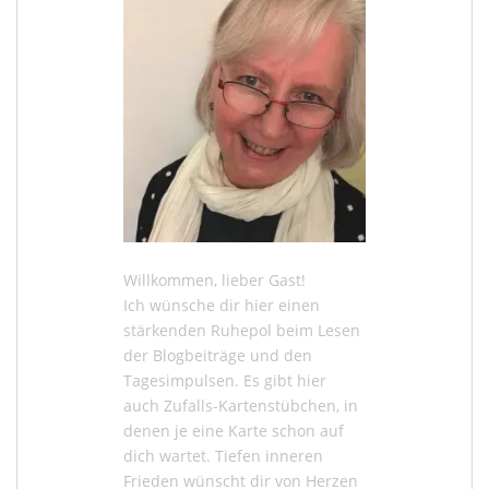
Willkommen, lieber Gast!
Ich wünsche dir hier einen
stärkenden Ruhepol beim Lesen
der
Blogbeiträge
und den
Tagesimpulsen
. Es gibt hier
auch
Zufalls-Kartenstübchen
, in
denen je eine Karte schon auf
dich wartet. Tiefen inneren
Frieden wünscht dir von Herzen