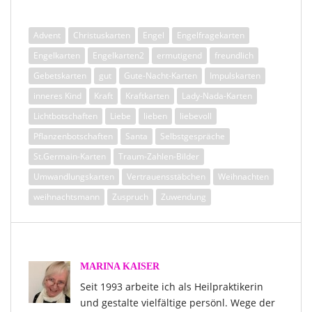
Advent
Christuskarten
Engel
Engelfragekarten
Engelkarten
Engelkarten2
ermutigend
freundlich
Gebetskarten
gut
Gute-Nacht-Karten
Impulskarten
inneres Kind
Kraft
Kraftkarten
Lady-Nada-Karten
Lichtbotschaften
Liebe
lieben
liebevoll
Pflanzenbotschaften
Santa
Selbstgespräche
St.Germain-Karten
Traum-Zahlen-Bilder
Umwandlungskarten
Vertrauensstäbchen
Weihnachten
weihnachtsmann
Zuspruch
Zuwendung
MARINA KAISER
Seit 1993 arbeite ich als Heilpraktikerin
und gestalte vielfältige persönl. Wege der