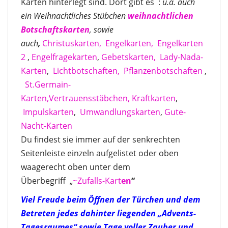
Karten hinterlegt sind. Dort gibt es :
u.a. auch
ein Weihnachtliches Stübchen
weihnachtlichen
Botschaftskarten
, sowie
auch
,
Christuskarten,
Engelkarten,
Engelkarten
2
,
Engelfragekarten
,
Gebetskarten,
Lady-Nada-
Karten
,
Lichtbotschaften,
Pflanzenbotschaften
,
St.Germain-
Karten,
Vertrauensstäbchen,
Kraftkarten
,
Impulskarten
,
Umwandlungskarten
,
Gute-
Nacht-Karten
Du findest sie immer auf der senkrechten
Seitenleiste einzeln aufgelistet oder oben
waagerecht oben unter dem
Überbegriff „
~Zufalls-Kart
en
“
Viel Freude beim Öffnen der Türchen und dem
Betreten jedes dahinter liegenden „Advents-
Tagesraumes“ sowie Tage voller Zauber und