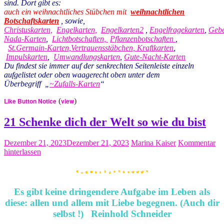
sind. Dort gibt es:
auch ein weihnachtliches Stübchen mit
weihnachtlichen
Botschaftskarten
, sowie,
Christuskarten,
Engelkarten,
Engelkarten2
,
Engelfragekarten
,
Gebe
Nada-Karten
,
Lichtbotschaften,
Pflanzenbotschaften
,
St.Germain-Karten,
Vertrauensstäbchen,
Kraftkarten
,
Impulskarten
,
Umwandlungskarten
,
Gute-Nacht-Karten
Du findest sie immer auf der senkrechten Seitenleiste einzeln
aufgelistet oder oben waagerecht oben unter dem
Überbegriff „
~Zufalls-Kart
en
“
Like Button Notice
(
view
)
21 Schenke dich der Welt so wie du bist
Dezember 21, 2023
Dezember 21, 2023
Marina Kaiser
Kommentar
hinterlassen
Es gibt keine dringendere Aufgabe im Leben als
diese:
allen und allem mit Liebe begegnen. (Auch dir
selbst !)
Reinhold Schneider