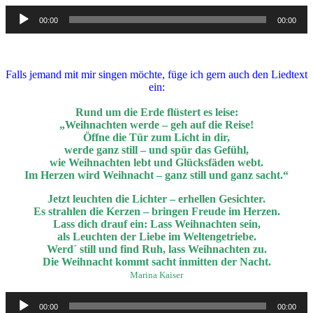
Audio-
00:00
00:00
Player
Falls jemand mit mir singen möchte, füge ich gern auch den Liedtext
ein:
Rund um die Erde flüstert es leise:
„
Weihnachten werde – geh auf die Reise!
Öffne die Tür zum Licht in dir,
werde ganz still – und spür das Gefühl,
wie Weihnachten lebt und Glücksfäden webt.
Im Herzen wird Weihnacht – ganz still und ganz sacht.“
Jetzt leuchten die Lichter – erhellen Gesichter.
Es strahlen die Kerzen – bringen Freude im Herzen.
Lass dich drauf ein: Lass Weihnachten sein,
als Leuchten der Liebe im Weltengetriebe.
Werd´ still und find Ruh, lass Weihnachten zu.
Die Weihnacht kommt sacht inmitten der Nacht.
Marina Kaiser
Audio-
00:00
00:00
Player