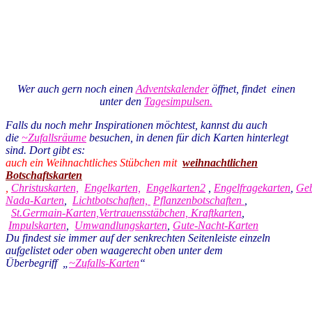
Wer auch gern noch einen
Adventskalender
öffnet, findet einen
unter den
Tagesimpulsen.
Falls du noch mehr Inspirationen möchtest, kannst du auch
die
~Zufallsräume
besuchen, in denen für dich Karten hinterlegt
sind. Dort gibt es:
auch ein Weihnachtliches Stübchen mit
weihnachtlichen
Botschaftskarten
,
Christuskarten,
Engelkarten,
Engelkarten2
,
Engelfragekarten
,
Geb
Nada-Karten
,
Lichtbotschaften,
Pflanzenbotschaften
,
St.Germain-Karten,
Vertrauensstäbchen,
Kraftkarten
,
Impulskarten
,
Umwandlungskarten
,
Gute-Nacht-Karten
Du findest sie immer auf der senkrechten Seitenleiste einzeln
aufgelistet oder oben waagerecht oben unter dem
Überbegriff „
~Zufalls-Kart
en
“