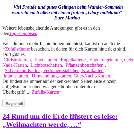
Viel Freude und gutes Gelingen beim Wunder-Sammeln
wünscht euch allen mit einem frohen „Glory hallelujah“
Eure Marina
Weitere lebensbejahende Anregungen gibt es in den
den
Tagesimpulsen
Falls du noch mehr Inspirationen möchtest, kannst du auch die
~Zufallsräume
besuchen, in denen für dich Karten hinterlegt sind.
Dort gibt es:
Christuskarten,
Engelkarten,
Engelkarten2
,
Engelfragekarten
,
Gebe
Nada-Karten
,
Lichtbotschaften,
Pflanzenbotschaften
,
St.Germain-Karten,
Vertrauensstäbchen,
Kraftkarten
,
Impulskarten
,
Umwandlungskarten
,
Gute-Nacht-Karten
Du findest sie immer auf der senkrechten Seitenleiste einzeln
aufgelistet oder oben waagerecht oben unter dem
Überbegriff „
~Zufalls-Kart
en
“
Mag ich
24 Rund um die Erde flüstert es leise:
„Weihnachten werde, …“