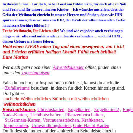
In diesem Sinne :
Für dich, lieber Gast am Bildschirm, für euch alle in Nah
und Fern und für unsere inneren Kinder – Ich wünsche uns allen, dass der
Geist der Weihnacht einzieht in unsere Herzen und Stuben, dass wir IHN
spüren können, dass wir uns von IHR, der Kraft der allumfassenden Liebe
hauchzart berührt fühlen !!!
Frohe Weihnacht, Ihr Lieben alle!
Wo und wie es jede/r auch verbringen
möge – wir alle sind miteinander im Geiste verbunden … und mit IHM ,
dessen Geburt wir heute feiern.
Habt einen LIEBEvollen Tag und einen gesegneten, von Licht
und Frieden erfüllten heiligen Abend! Fühlt euch behütet!
Eure Marina
Wer auch gern noch einen
Adventskalender
öffnet, findet einen
unter den
Tagesimpulsen
Falls du noch mehr Inspirationen möchtest, kannst du auch die
~Zufallsräume
besuchen, in denen für dich Karten hinterlegt sind.
Dort gibt es:
auch ein Weihnachtliches Stübchen mit weihnachtlichen
weihnachtlichen
Botschaftskarten
,
Christuskarten,
Engelkarten,
Engelkarten2
,
Engel
Nada-Karten
,
Lichtbotschaften,
Pflanzenbotschaften
,
St.Germain-Karten,
Vertrauensstäbchen,
Kraftkarten
,
Impulskarten
,
Umwandlungskarten
,
Gute-Nacht-Karten
Du findest sie immer auf der senkrechten Seitenleiste einzeln