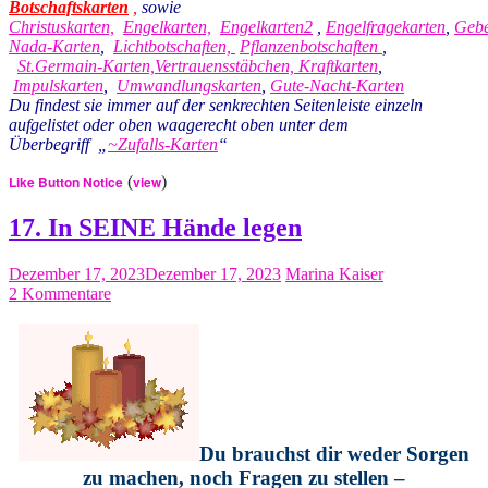
Botschaftskarten
,
sowie
Christuskarten,
Engelkarten,
Engelkarten2
,
Engelfragekarten
,
Gebe
Nada-Karten
,
Lichtbotschaften,
Pflanzenbotschaften
,
St.Germain-Karten,
Vertrauensstäbchen,
Kraftkarten
,
Impulskarten
,
Umwandlungskarten
,
Gute-Nacht-Karten
Du findest sie immer auf der senkrechten Seitenleiste einzeln
aufgelistet oder oben waagerecht oben unter dem
Überbegriff „
~Zufalls-Kart
en
“
Like Button Notice
(
view
)
17. In SEINE Hände legen
Dezember 17, 2023
Dezember 17, 2023
Marina Kaiser
2 Kommentare
Du brauchst dir weder Sorgen
zu machen, noch Fragen zu stellen –