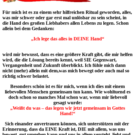
Für mich ist es zu einem sehr hilfreichen Ritual geworden, alles,
was mir schwer oder gar erst mal unlösbar zu sein scheint, in
die Hand des großen Liebhabers allen Lebens zu legen. Schon
allein bei dem Gedanken:
„Ich lege das alles in DEINE Hand“
wird mir bewusst, dass es eine größere Kraft gibt, die mir helfen
wird, die die Lösung bereits kennt, weil SIE Gegenwart,
Vergangenheit und Zukunft überblickt. Ich fühle mich dann
nicht (mehr) allein mit dem,was mich bewegt oder auch mal so
richtig schwer belastet.
Besonders schön ist es für mich, wenn ich dies mit einem
liebevollen Menschen gemeinsam tun kann. Wie wohltuend es
doch schon so manches Mal schon war, wenn mir liebevoll
gesagt wurde:
„Weißt du was – das legen wir jetzt gemeinsam in Gottes
Hand!“
Sich einander anvertrauen können, sich unterstützen mit der
Erinnerung, dass da EINE Kraft ist, DIE mit allem, was uns
bewegt, gut umgehen kann und uns in allem versteht, liebt und