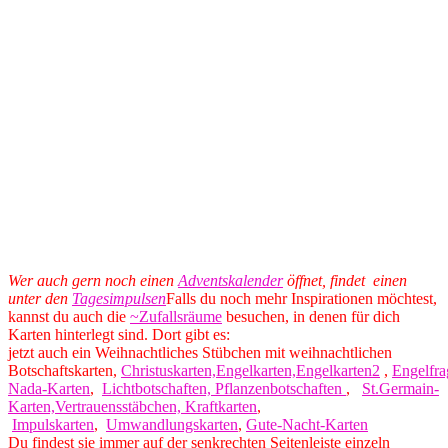
Wer auch gern noch einen
Adventskalender
öffnet, findet einen
unter den
Tagesimpulsen
Falls du noch mehr Inspirationen möchtest,
kannst du auch die
~Zufallsräume
besuchen, in denen für dich
Karten hinterlegt sind. Dort gibt es:
jetzt auch ein Weihnachtliches Stübchen mit weihnachtlichen
Botschaftskarten,
Christuskarten,
Engelkarten,
Engelkarten2
,
Engelfra
Nada-Karten
,
Lichtbotschaften,
Pflanzenbotschaften
,
St.Germain-
Karten,
Vertrauensstäbchen,
Kraftkarten
,
Impulskarten
,
Umwandlungskarten
,
Gute-Nacht-Karten
Du findest sie immer auf der senkrechten Seitenleiste einzeln