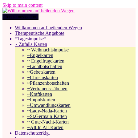
Skip to main content
Toggle navigation
Willkommen auf heilenden Wegen
Therapeutische Angebote
*Tagesimpulse*
~ Zufalls-Karten
~ Weihnachtsimpulse
~Engelkarten
~ Engelfragekarten
~Lichtbotschaften
~Gebetskarten
~Christuskarten
~Pflanzenbotschaften
~Vertrauensstäbchen
~Kraftkarten
~Impulskarten
~Umwandlungskarten
~Lady-Nada-Karten
~St.Germain-Karten
~ Gute-Nacht-Karten
~All-In All-Karten
Datenschutzerklg.