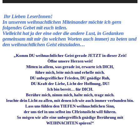
Ihr Lieben LeserInnen!
In unserem weihnachtlichen Miteinander möchte ich gern
folgendes Gebet
mit euch teilen.
Vielleicht hat ja der eine oder die andere Lust, in Gedanken
gemeinsam mit mir (in welchen Worten auch immer) zu beten und
den weihnachtlichen Geist einzuladen…
„Komm DU weihnachtlicher Geist gerade JETZT in dieser Zeit!
Öffne unsere Herzen weit!
Mitten in allem, was gerade ist, erwarte ich DICH,
führe mich, leite mich und erhelle mich.
DU unbegreiflicher Frieden,
DU gnädige Ruh,
DU Kraft der Liebe,
Licht der Hoffnung, DU!
Ich bin bereit… für DICH.
Berühre mich,
nimm mich,
halte mich,
trage mich
.
leuchte dein Licht zu allen, mit denen ich wie auch immer verbunden bin.
Lass uns fühlen den TIEFEN weihnachtlichen Sinn,
der uns tief in uns selbst ins CHristuslicht will führen.
So mögen wir alle
e
ine unbegreiflich gnädige Berührung mit
WEIHNACHTEN spüren!“