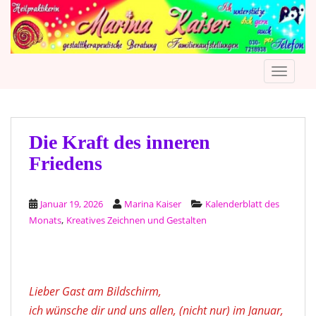
S
k
i
p
TOGGLE
t
o
m
a
i
Die Kraft des inneren
n
Friedens
c
o
n
Januar 19, 2026
Marina Kaiser
Kalenderblatt des
t
,
Monats
Kreatives Zeichnen und Gestalten
e
n
t
Lieber Gast am Bildschirm,
ich wünsche dir und uns allen, (nicht nur) im Januar,