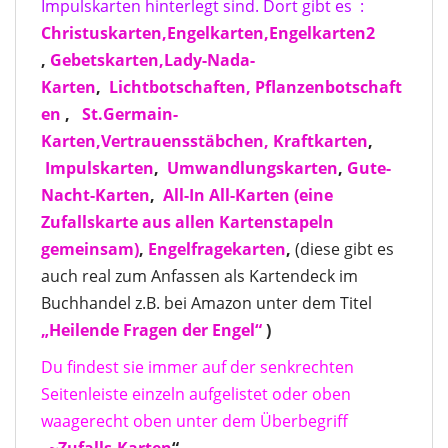
Impulskarten hinterlegt sind. Dort gibt es :
Christuskarten,
Engelkarten,
Engelkarten2
,
Gebetskarten,
Lady-Nada-
Karten
,
Lichtbotschaften,
Pflanzenbotschaft
en
,
St.Germain-
Karten,
Vertrauensstäbchen,
Kraftkarten
,
Impulskarten
,
Umwandlungskarten
,
Gute-
Nacht-Karten
,
All-In All-Karten
(eine
Zufallskarte aus allen Kartenstapeln
gemeinsam)
,
Engelfragekarten
,
(diese gibt es
auch real zum Anfassen als Kartendeck im
Buchhandel z.B. bei Amazon unter dem Titel
„Heilende Fragen der Engel“
)
Du findest sie immer auf der senkrechten
Seitenleiste einzeln aufgelistet oder oben
waagerecht oben unter dem Überbegriff
„
~Zufalls-Karten
“