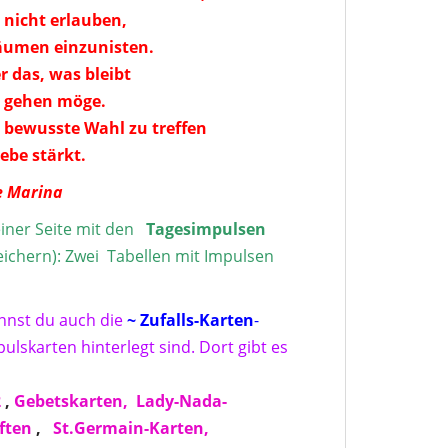
 nicht erlauben,
Räumen einzunisten.
 das, was bleibt
r gehen möge.
 bewusste Wahl zu treffen
iebe stärkt.
e Marina
iner Seite mit den
Tagesimpulse
n
peichern): Zwei Tabellen mit Impulsen
annst du auch die
~ Zufalls-Karten
-
ulskarten hinterlegt sind. Dort gibt es
2
,
Gebetskarten,
Lady-Nada-
ften
,
St.Germain-Karten,