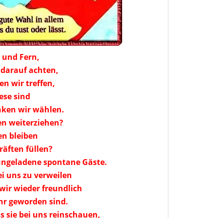
 und Fern,
darauf achten,
n wir treffen,
iese sind
ken wir wählen.
n weiterziehen?
en bleiben
äften füllen?
ungeladene spontane Gäste.
i uns zu verweilen
ir wieder freundlich
hr geworden sind.
 sie bei uns reinschauen,