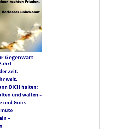
ur Gegenwart
Fahrt
der Zeit.
hr weit.
ann DICH halten:
alten und walten –
e und Güte.
emüte
ein –
in