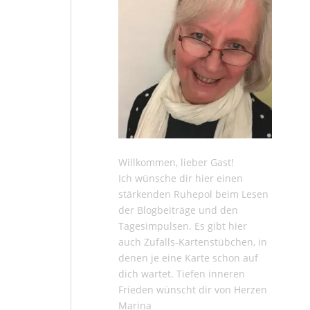
Willkommen, lieber Gast!
Ich wünsche dir hier einen
stärkenden Ruhepol beim Lesen
der
Blogbeiträge
und den
Tagesimpulsen
. Es gibt hier
auch
Zufalls-Kartenstübchen
, in
denen je eine Karte schon auf
dich wartet. Tiefen inneren
Frieden wünscht dir von Herzen
Marina