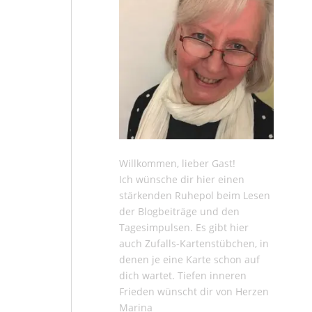
Willkommen, lieber Gast!
Ich wünsche dir hier einen
stärkenden Ruhepol beim Lesen
der
Blogbeiträge
und den
Tagesimpulsen
. Es gibt hier
auch
Zufalls-Kartenstübchen
, in
denen je eine Karte schon auf
dich wartet. Tiefen inneren
Frieden wünscht dir von Herzen
Marina