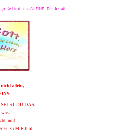
große Licht - das All-EINE - Die Urkraft
nicht allein,
EINS.
ELST DU DAS.
 was:
 schlimm!
eder zu MIR hin!