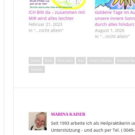
ICH BIN da – zusammen mit
Goldene Tage im Au
MIR wird alles leichter
unsere innere Son
Februar 21, 2023
durch alles hindur
In "...nicht allein"
August 1, 2026
In "...nicht allein"
Atme
Eins
Eins-sein
frei
innere Quelle
innerer R
Zauber
MARINA KAISER
Seit 1993 arbeite ich als Heilpraktikerin 
Unterstützung - und auch per Tel. ( 0049-