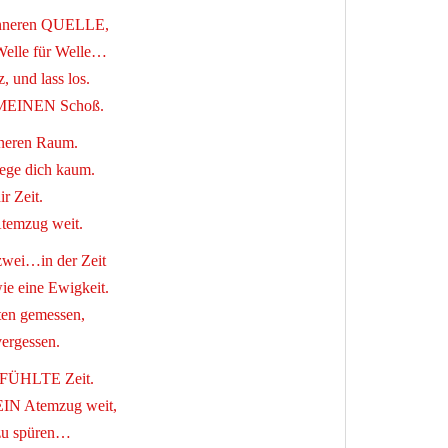
inneren QUELLE,
 Welle für Welle…
, und lass los.
 in MEINEN Schoß.
inneren Raum.
wege dich kaum.
r Zeit.
temzug weit.
zwei…in der Zeit
wie eine Ewigkeit.
uten gemessen,
vergessen.
GEFÜHLTE Zeit.
EIN Atemzug weit,
 zu spüren…