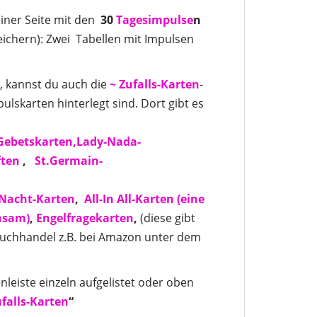
iner Seite mit den
30
Tagesimpulse
n
peichern): Zwei Tabellen mit Impulsen
, kannst du auch die
~ Zufalls-Karten
-
ulskarten hinterlegt sind. Dort gibt es
Gebetskarten,
Lady-Nada-
ften
,
St.Germain-
Nacht-Karten
,
All-In All-Karten
(eine
nsam)
,
Engelfragekarten
,
(diese gibt
Buchhandel z.B. bei Amazon unter dem
nleiste einzeln aufgelistet oder oben
falls-Karten
“