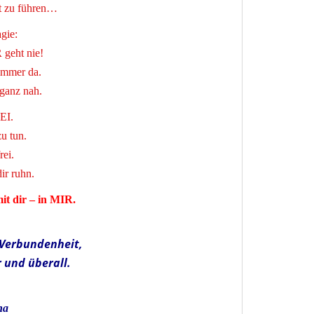
ft zu führen…
gie:
geht nie!
 immer da.
 ganz nah.
EI.
zu tun.
rei.
ir ruhn.
it dir –
in MIR.
 Verbundenheit,
 und überall.
na