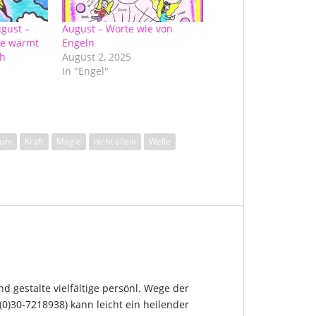
gust –
August – Worte wie von
ne wärmt
Engeln
ch
August 2, 2025
In "Engel"
aum
Kraft
Magie
nicht allein
Welle
und gestalte vielfältige persönl. Wege der
(0)30-7218938) kann leicht ein heilender