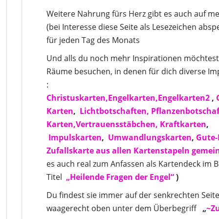
Weitere Nahrung fürs Herz gibt es auch auf me
(bei Interesse diese Seite als Lesezeichen abs
für jeden Tag des Monats
Und alls du noch mehr Inspirationen möchtest
Räume besuchen, in denen für dich diverse Imp
:
Christuskarten,
Engelkarten,
Engelkarten2
,
Karten
,
Lichtbotschaften,
Pflanzenbotscha
Karten,
Vertrauensstäbchen,
Kraftkarten
,
Impulskarten
,
Umwandlungskarten
,
Gute-
Zufallskarte aus allen Kartenstapeln gemei
es auch real zum Anfassen als Kartendeck im 
Titel
„Heilende Fragen der Engel“
)
Du findest sie immer auf der senkrechten Seite
waagerecht oben unter dem Überbegriff
„
~Zu