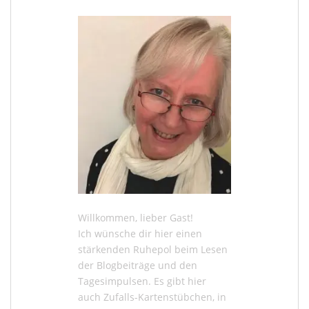
Willkommen, lieber Gast!
Ich wünsche dir hier einen
stärkenden Ruhepol beim Lesen
der
Blogbeiträge
und den
Tagesimpulsen
. Es gibt hier
auch
Zufalls-Kartenstübchen
, in