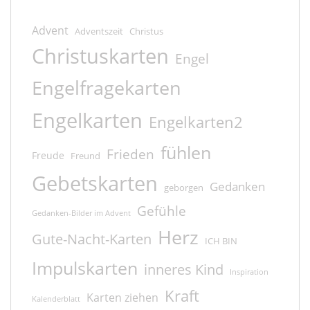
Advent
Adventszeit
Christus
Christuskarten
Engel
Engelfragekarten
Engelkarten
Engelkarten2
fühlen
Frieden
Freude
Freund
Gebetskarten
Gedanken
geborgen
Gefühle
Gedanken-Bilder im Advent
Herz
Gute-Nacht-Karten
ICH BIN
Impulskarten
inneres Kind
Inspiration
Kraft
Karten ziehen
Kalenderblatt