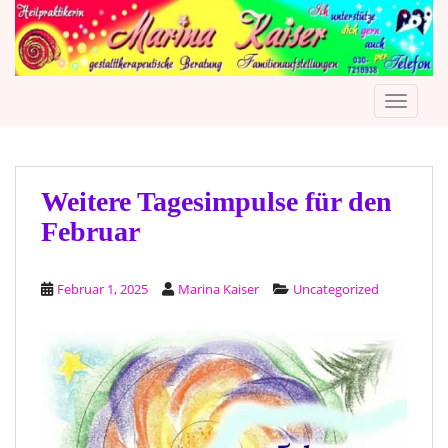
S
k
i
p
TOGGLE
t
o
m
a
i
Weitere Tagesimpulse für den
n
Februar
c
o
n
Februar 1, 2025
Marina Kaiser
Uncategorized
t
e
n
t