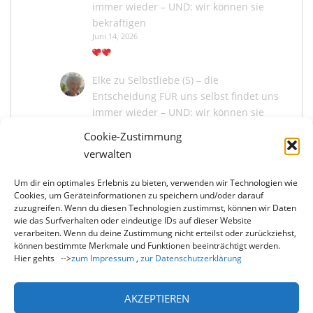
immer wieder – UND: wir können sie
bekräftigen
Juni 14, 2026
Elke
zu
Selbstliebe (5) – die
Entscheidung FÜR uns selbst findet uns
immer wieder – UND: wir können sie
bekräftigen
Cookie-Zustimmung
Juni 13, 2026
verwalten
Um dir ein optimales Erlebnis zu bieten, verwenden wir Technologien wie
Marina Kaiser
zu
Selbstliebe (5) – die
Cookies, um Geräteinformationen zu speichern und/oder darauf
Entscheidung FÜR uns selbst findet uns
zuzugreifen. Wenn du diesen Technologien zustimmst, können wir Daten
immer wieder – UND: wir können sie
wie das Surfverhalten oder eindeutige IDs auf dieser Website
bekräftigen
verarbeiten. Wenn du deine Zustimmung nicht erteilst oder zurückziehst,
können bestimmte Merkmale und Funktionen beeinträchtigt werden.
Juni 13, 2026
Hier gehts -->
zum Impressum
,
zur Datenschutzerklärung
Du liebe Elke, wie schön, dass du mit mir und
uns allen die Entscheidung der Selbstliebe neu
bekräftigst! Und wie…
AKZEPTIEREN