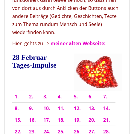
von dort aus durch Anklicken der Buttons auch
andere Beiträge (Gedichte, Geschichten, Texte
zum Thema rundum Mensch und Seele)
wiederfinden kann.
Hier gehts zu –>
meiner alten Webseite:
28 Februar-
Tages-Impulse
1.
2
.
3.
4.
5.
6
.
7.
8.
9
.
10.
11.
12
.
13.
14
.
15
.
16.
17.
18
.
19.
20.
21
.
22
.
23
.
24
.
25
.
26
.
27
.
28.