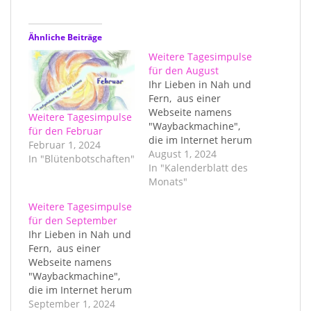
Ähnliche Beiträge
Weitere Tagesimpulse
für den August
Ihr Lieben in Nah und
Fern, aus einer
Webseite namens
Weitere Tagesimpulse
"Waybackmachine",
für den Februar
die im Internet herum
Februar 1, 2024
saust und sporadisch
August 1, 2024
In "Blütenbotschaften"
seit vielen Jahren
In "Kalenderblatt des
einige Beiträge alter
Monats"
Webseiten
Weitere Tagesimpulse
aufzeichnet, habe ich
für den September
etliche meiner Texte
Ihr Lieben in Nah und
und Bilder und nun
Fern, aus einer
auch die monatlichen
Webseite namens
Tages-Impulse aus
"Waybackmachine",
meiner inzwischen ja
die im Internet herum
schon länger nicht
saust und sporadisch
September 1, 2024
mehr vorhandenen