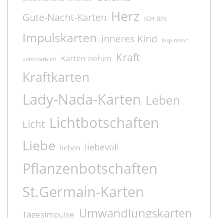
Herz
Gute-Nacht-Karten
ICH BIN
Impulskarten
inneres Kind
Inspiration
Kraft
Karten ziehen
Kalenderblatt
Kraftkarten
Lady-Nada-Karten
Leben
Lichtbotschaften
Licht
Liebe
liebevoll
lieben
Pflanzenbotschaften
St.Germain-Karten
Umwandlungskarten
Tagesimpulse