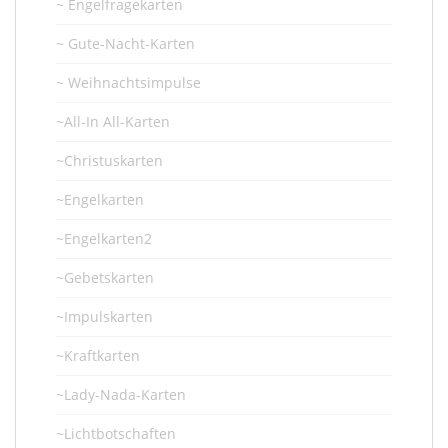
~ Engelfragekarten
~ Gute-Nacht-Karten
~ Weihnachtsimpulse
~All-In All-Karten
~Christuskarten
~Engelkarten
~Engelkarten2
~Gebetskarten
~Impulskarten
~Kraftkarten
~Lady-Nada-Karten
~Lichtbotschaften