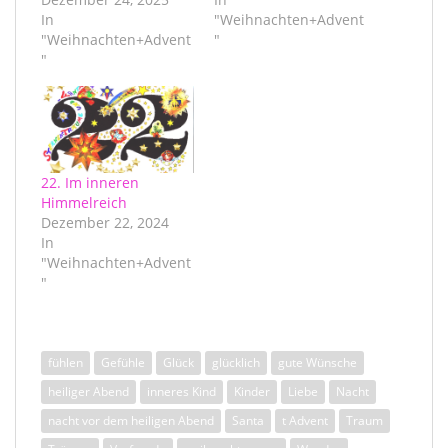
In
"Weihnachten+Advent
"Weihnachten+Advent
"
"
22. Im inneren
Himmelreich
Dezember 22, 2024
In
"Weihnachten+Advent
"
fühlen
Gefühle
Glück
glücklich
gute Wünsche
heiliger Abend
inneres Kind
Kinder
Liebe
Nacht
nacht vor dem heiligen Abend
Santa
t Advent
Traum