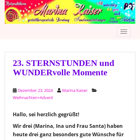
S
k
i
p
TOGGLE
t
o
m
a
i
23. STERNSTUNDEN und
n
WUNDERvolle Momente
c
o
n
Dezember 23, 2024
Marina Kaiser
t
Weihnachten+Advent
e
n
Hallo, sei herzlich gegrüßt!
t
Wir drei (Marina, Ina und Frau Santa) haben
heute drei ganz besonders gute Wünsche für