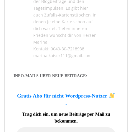
der
Blogbeiträge
und den
Tagesimpulsen
. Es gibt hier
auch
Zufalls-Kartenstübchen
, in
denen je eine Karte schon auf
dich wartet. Tiefen inneren
Frieden wünscht dir von Herzen
Marina
Kontakt: 0049-30-7218938
marina.kaiser111@gmail.com
INFO-MAILS ÜBER NEUE BEITRÄGE:
Gratis Abo für nicht Wordpress-Nutzer
.
Trag dich ein, um neue Beiträge per Mail zu
bekommen.