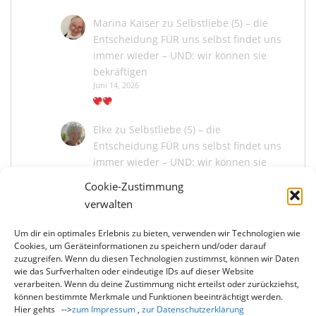
Marina Kaiser
zu
Selbstliebe (5) – die
Entscheidung FÜR uns selbst findet uns
immer wieder – UND: wir können sie
bekräftigen
Juni 14, 2026
Elke
zu
Selbstliebe (5) – die
Entscheidung FÜR uns selbst findet uns
immer wieder – UND: wir können sie
bekräftigen
Cookie-Zustimmung
Juni 13, 2026
verwalten
Um dir ein optimales Erlebnis zu bieten, verwenden wir Technologien wie
Marina Kaiser
zu
Selbstliebe (5) – die
Cookies, um Geräteinformationen zu speichern und/oder darauf
Entscheidung FÜR uns selbst findet uns
zuzugreifen. Wenn du diesen Technologien zustimmst, können wir Daten
immer wieder – UND: wir können sie
wie das Surfverhalten oder eindeutige IDs auf dieser Website
bekräftigen
verarbeiten. Wenn du deine Zustimmung nicht erteilst oder zurückziehst,
können bestimmte Merkmale und Funktionen beeinträchtigt werden.
Juni 13, 2026
Hier gehts -->
zum Impressum
,
zur Datenschutzerklärung
Du liebe Elke, wie schön, dass du mit mir und