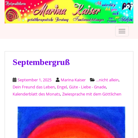
S
k
i
p
TOGGLE
t
o
m
a
i
Septembergruß
n
c
,
September 1, 2025
Marina Kaiser
...nicht allein
o
,
,
,
Dein Freund das Leben
Engel
Güte - Liebe - Gnade
n
,
Kalenderblatt des Monats
Zwiesprache mit dem Göttlichen
t
e
n
t