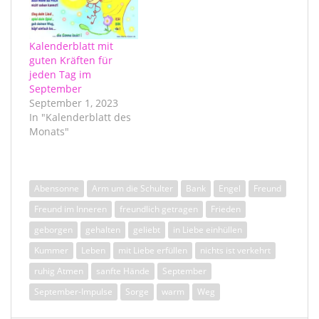
Kalenderblatt mit
guten Kräften für
jeden Tag im
September
September 1, 2023
In "Kalenderblatt des
Monats"
Abensonne
Arm um die Schulter
Bank
Engel
Freund
Freund im Inneren
freundlich getragen
Frieden
geborgen
gehalten
geliebt
in Liebe einhüllen
Kummer
Leben
mit Liebe erfüllen
nichts ist verkehrt
ruhig Atmen
sanfte Hände
September
September-Impulse
Sorge
warm
Weg