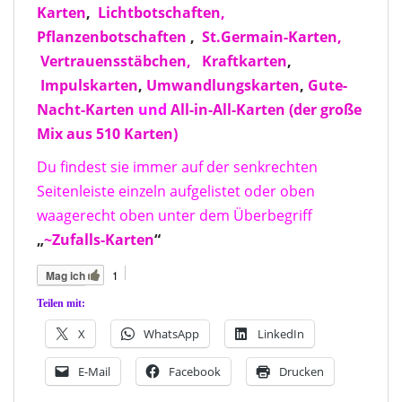
Karten
,
Lichtbotschaften,
Pflanzenbotschaften
,
St.Germain-Karten,
Vertrauensstäbchen,
Kraftkarten
,
Impulskarten
,
Umwandlungskarten
,
Gute-
Nacht-Karten
und
All-in-All-Karten (der große
Mix aus 510 Karten)
Du findest sie immer auf der senkrechten
Seitenleiste einzeln aufgelistet oder oben
waagerecht oben unter dem Überbegriff
„
~Zufalls-Karten
“
1
Mag ich
Teilen mit:
X
WhatsApp
LinkedIn
E-Mail
Facebook
Drucken