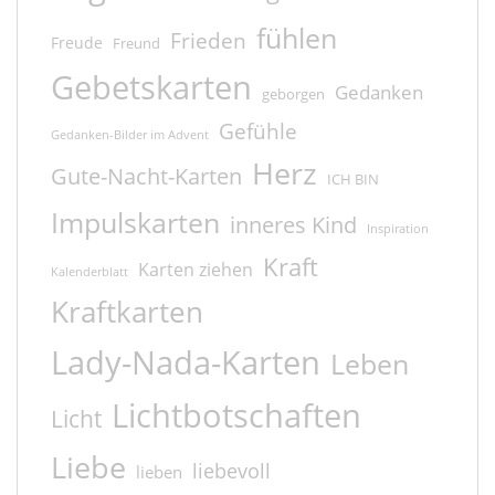
fühlen
Frieden
Freude
Freund
Gebetskarten
Gedanken
geborgen
Gefühle
Gedanken-Bilder im Advent
Herz
Gute-Nacht-Karten
ICH BIN
Impulskarten
inneres Kind
Inspiration
Kraft
Karten ziehen
Kalenderblatt
Kraftkarten
Lady-Nada-Karten
Leben
Lichtbotschaften
Licht
Liebe
liebevoll
lieben