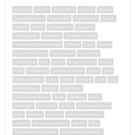
Berühren
berührt
Botschaften
Christus
denken
Engelfragekarten
Engelkarten
Engelkarten2
Freude
Frieden
fühlen
Gebetskarten
geborgen
Geborgenheit
Gedanken
Gedanken / Zitate
Gedanken-Bilder im Advent
Gefühle
Geist
Gemüt
Gute-Nacht-Karten
Impulskarten
innere Welt
inneres Kind
jetzt
Kitsch
Knoten löst scih
Komm
Kraft
Kraftkarten
Lady-Nada-Karten
Leben
Licht
Lichtbotschaften
Liebe
lieben
liebevoll
Lied
Lust
Marina Kaiser
Mensch
ohne Angst
Pflanzenbotschaften
Raum
Sanftmut
schön
Schweigen
Sehnsucht
spüren
St.Germain-Karten
Stille
strahlen
träumen
Umwandlungskarten
versteht
Vertrauensstäbchen
wärme
Weg
Weihnachten und Advent
Weihnachtliche Impulse