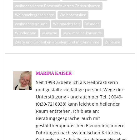
weihnachtlichen Botschaftskarten Christuskarten
Weihnachtsgeschichte
Weihnachtslied
weihnachtsträume
Weihnachtszeit
Wunder
Wunderland
wünsche
www.marina-kaiser.de
Zitate und Gedanken abgelegt und mit Annahme
Zuhause
MARINA KAISER
Seit 1993 arbeite ich als Heilpraktikerin
und gestalte vielfältige persönl. Wege der
Unterstützung - und auch per Tel. ( 0049-
(0)30-7218938) kann leicht ein heilender
Raum entstehen. Ich biete an:
Beratungsgespräche, auch mit
gestalttherapeutischen Elementen, innere
Führungen nach systemischen Kriterien,
Systemische Aufstellg. zu deinem aktuellen