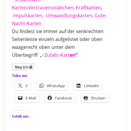
Karten,
Vertrauensstäbchen,
Kraftkarten
,
Impulskarten
,
Umwandlungskarten
,
Gute-
Nacht-Karten
Du findest sie immer auf der senkrechten
Seitenleiste einzeln aufgelistet oder oben
waagerecht oben unter dem
Überbegriff „
~Zufalls-Kart
en
“
Mag ich
Teilen mit:
X
WhatsApp
LinkedIn
E-Mail
Facebook
Drucken
Gefällt mir: