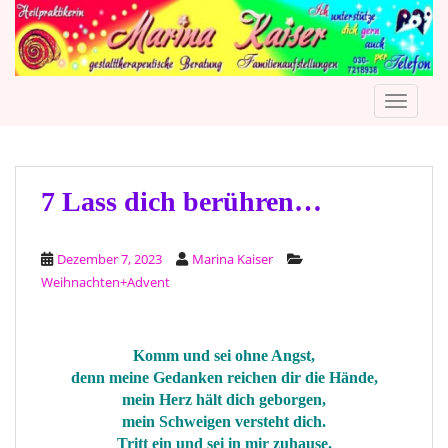
S
k
i
p
TOGGLE
t
o
m
a
i
7 Lass dich berühren…
n
c
Dezember 7, 2023
Marina Kaiser
o
Weihnachten+Advent
n
t
e
n
Komm und sei ohne Angst,
denn meine Gedanken reichen dir die Hände,
t
mein Herz hält dich geborgen,
mein Schweigen versteht dich.
Tritt ein und sei in mir zuhause.