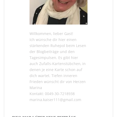
Willkommen, lieber Gast!
Ich wünsche dir hier einen
stärkenden Ruhepol beim Lesen
der
Blogbeiträge
und den
Tagesimpulsen
. Es gibt hier
auch
Zufalls-Kartenstübchen
, in
denen je eine Karte schon auf
dich wartet. Tiefen inneren
Frieden wünscht dir von Herzen
Marina
Kontakt: 0049-30-7218938
marina.kaiser111@gmail.com