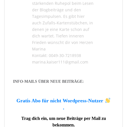
stärkenden Ruhepol beim Lesen
der
Blogbeiträge
und den
Tagesimpulsen
. Es gibt hier
auch
Zufalls-Kartenstübchen
, in
denen je eine Karte schon auf
dich wartet. Tiefen inneren
Frieden wünscht dir von Herzen
Marina
Kontakt: 0049-30-7218938
marina.kaiser111@gmail.com
INFO-MAILS ÜBER NEUE BEITRÄGE:
Gratis Abo für nicht Wordpress-Nutzer
.
Trag dich ein, um neue Beiträge per Mail zu
bekommen.