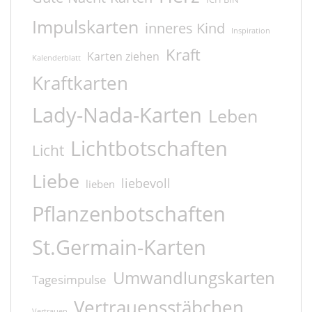
Impulskarten
inneres Kind
Inspiration
Kraft
Karten ziehen
Kalenderblatt
Kraftkarten
Lady-Nada-Karten
Leben
Lichtbotschaften
Licht
Liebe
liebevoll
lieben
Pflanzenbotschaften
St.Germain-Karten
Umwandlungskarten
Tagesimpulse
Vertrauensstäbchen
Vertrauen