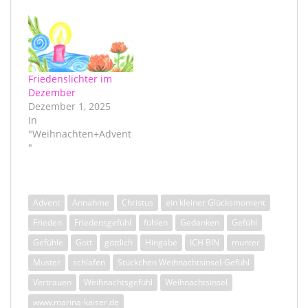
Friedenslichter im
Dezember
Dezember 1, 2025
In
"Weihnachten+Advent
"
Advent
Annahme
Christus
ein kleiner Glücksmoment
Frieden
Friedensgefühl
fühlen
Gedanken
Gefühl
Gefühle
Gott
göttlich
Hingabe
ICH BIN
munter
Muster
schlafen
Stückchen Weihnachtsinsel-Gefühl
Vertrauen
Weihnachtsgefühl
Weihnachtsinsel
www.marina-kaiser.de