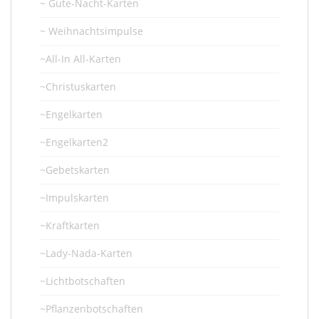
~ Gute-Nacht-Karten
~ Weihnachtsimpulse
~All-In All-Karten
~Christuskarten
~Engelkarten
~Engelkarten2
~Gebetskarten
~Impulskarten
~Kraftkarten
~Lady-Nada-Karten
~Lichtbotschaften
~Pflanzenbotschaften