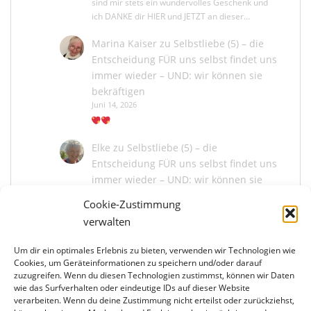
sind mir stets ein wundervolles Geschenk und
ich DANKE dir HIER und JETZT an dieser…
Marina Kaiser
zu
Selbstliebe (5) – die
Entscheidung FÜR uns selbst findet uns
immer wieder – UND: wir können sie
bekräftigen
Juni 14, 2026
Elke
zu
Selbstliebe (5) – die
Entscheidung FÜR uns selbst findet uns
immer wieder – UND: wir können sie
bekräftigen
Cookie-Zustimmung
Juni 13, 2026
verwalten
Um dir ein optimales Erlebnis zu bieten, verwenden wir Technologien wie
Marina Kaiser
zu
Selbstliebe (5) – die
Cookies, um Geräteinformationen zu speichern und/oder darauf
Entscheidung FÜR uns selbst findet uns
zuzugreifen. Wenn du diesen Technologien zustimmst, können wir Daten
immer wieder – UND: wir können sie
wie das Surfverhalten oder eindeutige IDs auf dieser Website
bekräftigen
verarbeiten. Wenn du deine Zustimmung nicht erteilst oder zurückziehst,