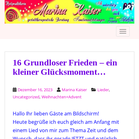
S
k
i
p
TOGGLE
t
o
m
a
i
16 Grundloser Frieden – ein
n
kleiner Glücksmoment…
c
o
n
,
Dezember 16, 2023
Marina Kaiser
Lieder
t
,
Uncategorized
Weihnachten+Advent
e
n
Hallo Ihr lieben Gäste am Bildschirm!
t
Heute begrüße ich euch gleich am Anfang mit
einem Lied von mir zum Thema Zeit und dem
Wunsch, dass ihr gerade JETZT und natürlich