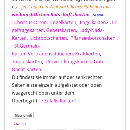
es :
jetzt auch ein Weihnachtliches Stübchen mit
weihnachtlichen Botschaftskarten
, sowie
,
Christuskarten,
Engelkarten,
Engelkarten2
,
En
gelfragekarten
,
Gebetskarten,
Lady-Nada-
Karten
,
Lichtbotschaften,
Pflanzenbotschaften
,
St.Germain-
Karten,
Vertrauensstäbchen,
Kraftkarten
,
Impulskarten
,
Umwandlungskarten
,
Gute-
Nacht-Karten
Du findest sie immer auf der senkrechten
Seitenleiste einzeln aufgelistet oder oben
waagerecht oben unter dem
Überbegriff „
~Zufalls-Kart
en
“
Mag ich
Teilen mit: