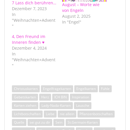
7 Lass dich berühren…
August – Worte wie
Dezember 7, 2023
von Engeln
In
August 2, 2025
"Weihnachten+Advent
In "Engel"
"
4, Den Freund im
Inneren finden ♥
Dezember 4, 2024
In
"Weihnachten+Advent
"
Christuskarten
Engelfragekarten
Engelkarten
Fühle
Gebetskarten
Herz
ICH BIN
Inspiration
Karten ziehen
Lady-Nada-Karten
Lausche
Lichtbotschaften
Liebe
nie allein
Pflanzenbotschaften
Quelle
sei gut zu dir
Sein
St.Germain-Karten