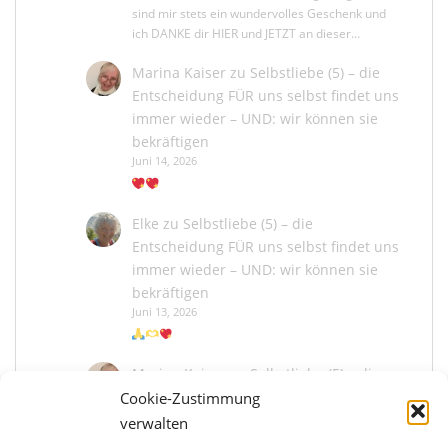
sind mir stets ein wundervolles Geschenk und
ich DANKE dir HIER und JETZT an dieser…
Marina Kaiser
zu
Selbstliebe (5) – die
Entscheidung FÜR uns selbst findet uns
immer wieder – UND: wir können sie
bekräftigen
Juni 14, 2026
Elke
zu
Selbstliebe (5) – die
Entscheidung FÜR uns selbst findet uns
immer wieder – UND: wir können sie
bekräftigen
Juni 13, 2026
Marina Kaiser
zu
Selbstliebe (5) – die
Entscheidung FÜR uns selbst findet uns
Cookie-Zustimmung
immer wieder – UND: wir können sie
verwalten
bekräftigen