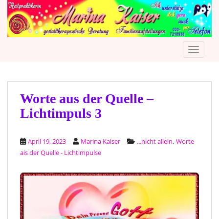
S
k
i
p
TOGGLE
t
o
m
a
i
Worte aus der Quelle –
n
Lichtimpuls 3
c
o
n
,
April 19, 2023
Marina Kaiser
...nicht allein
Worte
t
ais der Quelle - Lichtimpulse
e
n
t