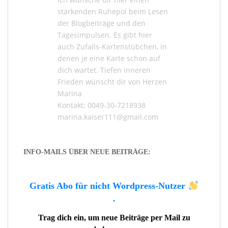
stärkenden Ruhepol beim Lesen
der
Blogbeiträge
und den
Tagesimpulsen
. Es gibt hier
auch
Zufalls-Kartenstübchen
, in
denen je eine Karte schon auf
dich wartet. Tiefen inneren
Frieden wünscht dir von Herzen
Marina
Kontakt: 0049-30-7218938
marina.kaiser111@gmail.com
INFO-MAILS ÜBER NEUE BEITRÄGE:
Gratis Abo für nicht Wordpress-Nutzer
.
Trag dich ein, um neue Beiträge per Mail zu