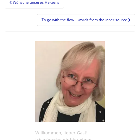
Beitragsnavigation
Wünsche unseres Herzens
To go with the flow – words from the inner source
Willkommen, lieber Gast!
Ich wünsche dir hier einen