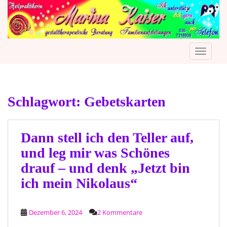
S
k
i
p
TOGGLE
t
o
m
a
Schlagwort:
Gebetskarten
i
n
c
o
Dann stell ich den Teller auf,
n
und leg mir was Schönes
t
drauf – und denk „Jetzt bin
e
ich mein Nikolaus“
n
t
Dezember 6, 2024
2 Kommentare