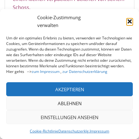
Schoss.
Cookie-Zustimmung
Der Junge, der als Nächstes dran kam, setzte
verwalten
sich neben den Weihnachtsmann, der seinen
Arm um ihn legte und erneut ein anscheinend
Um dir ein optimales Erlebnis zu bieten, verwenden wir Technologien wie
sehr ernsthaftes Gespräch begann.
Cookies, um Geräteinformationen zu speichern und/oder darauf
zuzugreifen. Wenn du diesen Technologien zustimmst, können wir Daten
Christina war fasziniert von dem Geschehen.
wie das Surfverhalten oder eindeutige IDs auf dieser Website
verarbeiten. Wenn du deine Zustimmung nicht erteilst oder zurückziehst,
Nichts anderes auf dem Basar interessierte sie
können bestimmte Merkmale und Funktionen beeinträchtigt werden.
mehr als dieser liebevolle Zauber in der ruhigen
Hier gehts -->
zum Impressum
,
zur Datenschutzerklärung
Weihnachtsmann-Ecke. Die Bilder an den
Stellwänden fanden noch nie so viel
AKZEPTIEREN
Aufmerksamkeit wie heute. Christina blieb dort
ABLEHNEN
bis zum Ende der Veranstaltung und war
schließlich selbst davon überrascht, wie der
EINSTELLUNGEN ANSEHEN
Funke dieses liebevollen Umgehens mit den
Kindern einfach nur durch das Beobachten auf
Cookie-Richtlinie
Datenschutzerklg.
Impressum