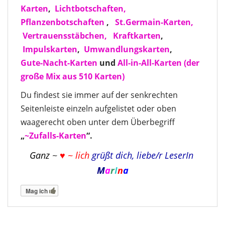
Karten
,
Lichtbotschaften,
Pflanzenbotschaften
,
St.Germain-Karten,
Vertrauensstäbchen,
Kraftkarten
,
Impulskarten
,
Umwandlungskarten
,
Gute-Nacht-Karten
und
All-in-All-Karten (der
große Mix aus 510 Karten)
Du findest sie immer auf der senkrechten
Seitenleiste einzeln aufgelistet oder oben
waagerecht oben unter dem Überbegriff
„
~Zufalls-Karten
“.
Ganz
~
♥ ~ lich
grüßt dich
, liebe/r LeserIn
M
a
r
I
n
a
Mag ich