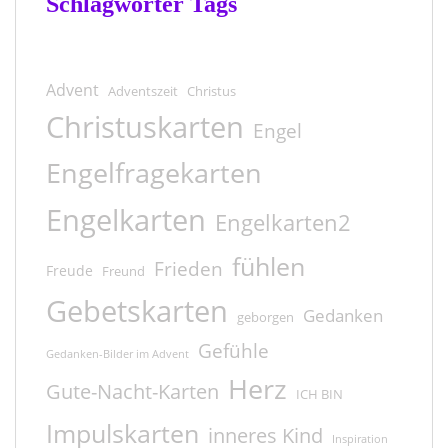
Schlagwörter Tags
Advent
Adventszeit
Christus
Christuskarten
Engel
Engelfragekarten
Engelkarten
Engelkarten2
fühlen
Frieden
Freude
Freund
Gebetskarten
Gedanken
geborgen
Gefühle
Gedanken-Bilder im Advent
Herz
Gute-Nacht-Karten
ICH BIN
Impulskarten
inneres Kind
Inspiration