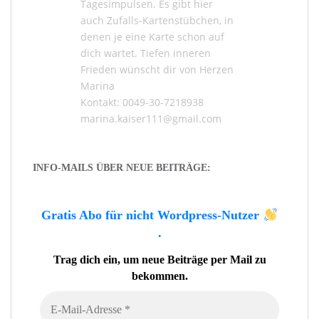
Tagesimpulsen
. Es gibt hier
auch
Zufalls-Kartenstübchen
, in
denen je eine Karte schon auf
dich wartet. Tiefen inneren
Frieden wünscht dir von Herzen
Marina
Kontakt: 0049-30-7218938
marina.kaiser111@gmail.com
INFO-MAILS ÜBER NEUE BEITRÄGE:
Gratis Abo für nicht Wordpress-Nutzer
.
Trag dich ein, um neue Beiträge per Mail zu
bekommen.