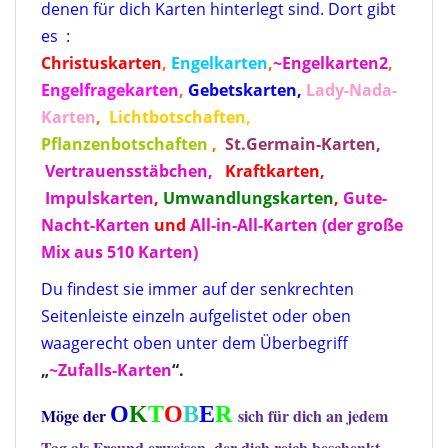
denen für dich Karten hinterlegt sind. Dort gibt
es :
Christuskarten
,
Engelkarten
,
~Engelkarten2
,
Engelfragekarten
,
Gebetskarten,
Lady-Nada-
Karten
,
Lichtbotschaften,
Pflanzenbotschaften
,
St.Germain-Karten,
Vertrauensstäbchen,
Kraftkarten
,
Impulskarten
,
Umwandlungskarten
,
Gute-
Nacht-Karten
und
All-in-All-Karten (der große
Mix aus 510 Karten)
Du findest sie immer auf der senkrechten
Seitenleiste einzeln aufgelistet oder oben
waagerecht oben unter dem Überbegriff
„
~Zufalls-Karten
“.
O
K
T
O
B
E
R
Möge der
sich für dich an jedem
Tag als Freund erweisen, der dich reich beschenkt