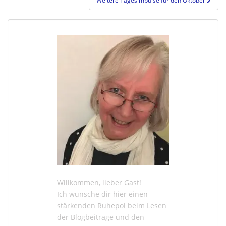
Weitere Tagesimpulse für den Oktober
Willkommen, lieber Gast!
Ich wünsche dir hier einen
stärkenden Ruhepol beim Lesen
der
Blogbeiträge
und den