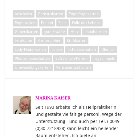
beschenkt
Christuskarten
Engelfragekarten
Engelkarten
Freund
Fülle
Fülle des Lebens
Gebetskarten
gute Kraäfte
Herz
Impulskarten
Inspiraton
Karten ziehen
Kraftkarten
Lady-Nada-Karten
Leben
Lichtbotschaften
Oktober
Pflanzenbotschaften
St.Germain-Karten
Tagesimpuls
Umwandlungskarten
Vertrauensstäbchen
MARINA KAISER
Seit 1993 arbeite ich als Heilpraktikerin
und gestalte vielfältige persönl. Wege der
Unterstützung - und auch per Tel. ( 0049-
(0)30-7218938) kann leicht ein heilender
Raum entstehen. Ich biete an: