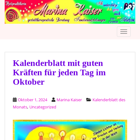
S
k
i
p
TOGGLE
t
o
m
a
i
Kalenderblatt mit guten
n
Kräften für jeden Tag im
c
Oktober
o
n
t
Oktober 1, 2024
Marina Kaiser
Kalenderblatt des
e
,
Monats
Uncategorized
n
t