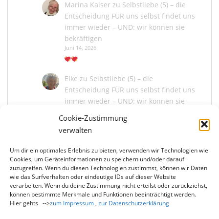
Marina Kaiser
zu
Selbstliebe (5) – die
Entscheidung FÜR uns selbst findet uns
immer wieder – UND: wir können sie
bekräftigen
Juni 14, 2026
Elke
zu
Selbstliebe (5) – die
Entscheidung FÜR uns selbst findet uns
immer wieder – UND: wir können sie
bekräftigen
Cookie-Zustimmung
Juni 13, 2026
verwalten
Um dir ein optimales Erlebnis zu bieten, verwenden wir Technologien wie
Marina Kaiser
zu
Selbstliebe (5) – die
Cookies, um Geräteinformationen zu speichern und/oder darauf
Entscheidung FÜR uns selbst findet uns
zuzugreifen. Wenn du diesen Technologien zustimmst, können wir Daten
immer wieder – UND: wir können sie
wie das Surfverhalten oder eindeutige IDs auf dieser Website
bekräftigen
verarbeiten. Wenn du deine Zustimmung nicht erteilst oder zurückziehst,
können bestimmte Merkmale und Funktionen beeinträchtigt werden.
Juni 13, 2026
Hier gehts -->
zum Impressum
,
zur Datenschutzerklärung
Du liebe Elke, wie schön, dass du mit mir und
uns allen die Entscheidung der Selbstliebe neu