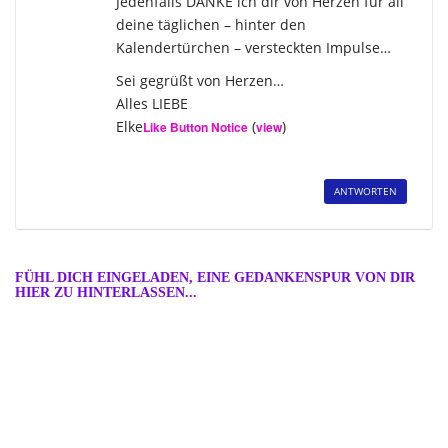
Jedenfalls DANKE ich dir von Herzen für all
deine täglichen – hinter den
Kalendertürchen – versteckten Impulse…
Sei gegrüßt von Herzen…
Alles LIEBE
Elke
(
)
Like Button Notice
view
ANTWORTEN
FÜHL DICH EINGELADEN, EINE GEDANKENSPUR VON DIR
HIER ZU HINTERLASSEN...