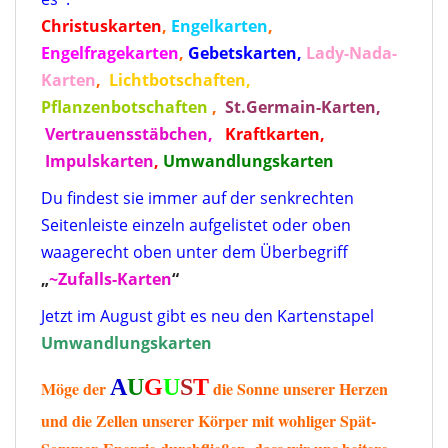
Christuskarten
,
Engelkarten
,
Engelfragekarten
,
Gebetskarten,
Lady-Nada-
Karten
,
Lichtbotschaften,
Pflanzenbotschaften
,
St.Germain-Karten,
Vertrauensstäbchen,
Kraftkarten
,
Impulskarten
,
Umwandlungskarten
Du findest sie immer auf der senkrechten
Seitenleiste einzeln aufgelistet oder oben
waagerecht oben unter dem Überbegriff
„
~Zufalls-Karten
“
Jetzt im August gibt es neu den Kartenstapel
Umwandlungskarten
A
U
G
U
S
T
Möge der
die Sonne unserer Herzen
und die Zellen unserer Körper mit wohliger Spät-