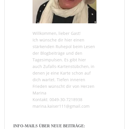
Willkommen, lieber Gast!
Ich wünsche dir hier einen
stärkenden Ruhepol beim Lesen
der
Blogbeiträge
und den
Tagesimpulsen
. Es gibt hier
auch
Zufalls-Kartenstübchen
, in
denen je eine Karte schon auf
dich wartet. Tiefen inneren
Frieden wünscht dir von Herzen
Marina
Kontakt: 0049-30-7218938
marina.kaiser111@gmail.com
INFO-MAILS ÜBER NEUE BEITRÄGE: