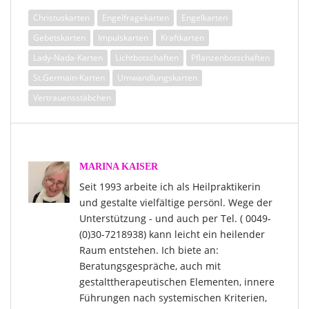
Christuskarten
Engelfragekarten
Engelkarten
Gebetskarten
Impulskarten
Kraftkarten
Lady-Nada-Karten
Lichtbotschaften
Pflanzenbotschaften
St.Germain-Karten
Umwandlungskarten
Vertrauensstäbchen
MARINA KAISER
Seit 1993 arbeite ich als Heilpraktikerin
und gestalte vielfältige persönl. Wege der
Unterstützung - und auch per Tel. ( 0049-
(0)30-7218938) kann leicht ein heilender
Raum entstehen. Ich biete an:
Beratungsgespräche, auch mit
gestalttherapeutischen Elementen, innere
Führungen nach systemischen Kriterien,