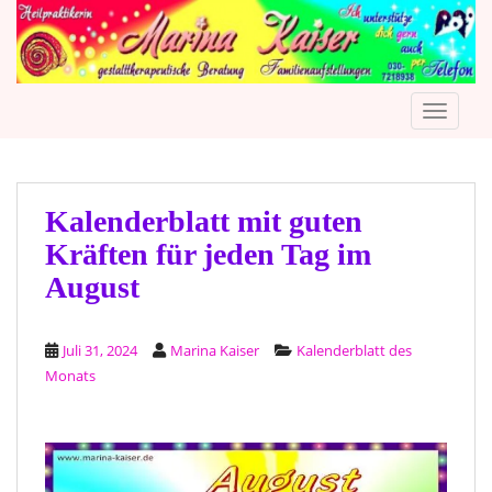
S
k
i
p
TOGGLE
t
o
m
a
i
Kalenderblatt mit guten
n
Kräften für jeden Tag im
c
August
o
n
t
Juli 31, 2024
Marina Kaiser
Kalenderblatt des
e
Monats
n
t