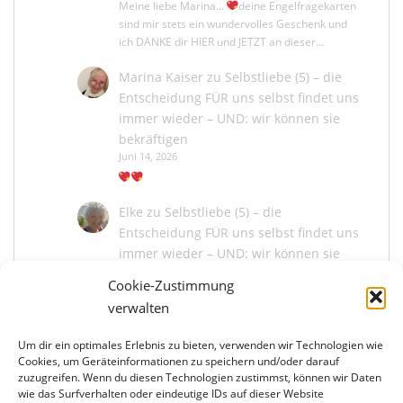
Meine liebe Marina...
deine Engelfragekarten
sind mir stets ein wundervolles Geschenk und
ich DANKE dir HIER und JETZT an dieser…
Marina Kaiser
zu
Selbstliebe (5) – die
Entscheidung FÜR uns selbst findet uns
immer wieder – UND: wir können sie
bekräftigen
Juni 14, 2026
Elke
zu
Selbstliebe (5) – die
Entscheidung FÜR uns selbst findet uns
immer wieder – UND: wir können sie
bekräftigen
Cookie-Zustimmung
Juni 13, 2026
verwalten
Um dir ein optimales Erlebnis zu bieten, verwenden wir Technologien wie
Marina Kaiser
zu
Selbstliebe (5) – die
Cookies, um Geräteinformationen zu speichern und/oder darauf
Entscheidung FÜR uns selbst findet uns
zuzugreifen. Wenn du diesen Technologien zustimmst, können wir Daten
immer wieder – UND: wir können sie
wie das Surfverhalten oder eindeutige IDs auf dieser Website