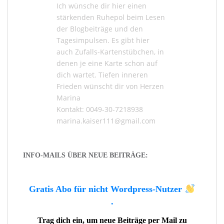
Ich wünsche dir hier einen
stärkenden Ruhepol beim Lesen
der
Blogbeiträge
und den
Tagesimpulsen
. Es gibt hier
auch
Zufalls-Kartenstübchen
, in
denen je eine Karte schon auf
dich wartet. Tiefen inneren
Frieden wünscht dir von Herzen
Marina
Kontakt: 0049-30-7218938
marina.kaiser111@gmail.com
INFO-MAILS ÜBER NEUE BEITRÄGE:
Gratis Abo für nicht Wordpress-Nutzer
.
Trag dich ein, um neue Beiträge per Mail zu