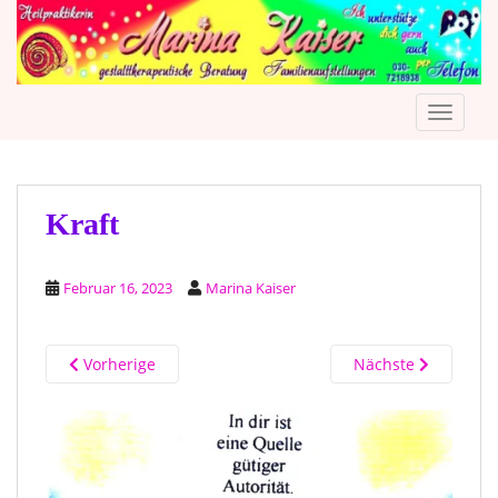
S
k
i
p
TOGGLE
t
o
m
a
i
Kraft
n
c
Februar 16, 2023
Marina Kaiser
o
n
t
Vorherige
Nächste
e
n
t