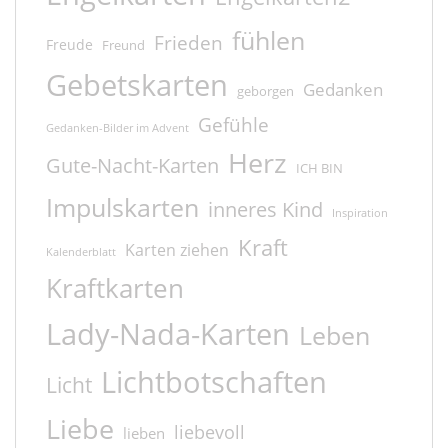
fühlen
Frieden
Freude
Freund
Gebetskarten
Gedanken
geborgen
Gefühle
Gedanken-Bilder im Advent
Herz
Gute-Nacht-Karten
ICH BIN
Impulskarten
inneres Kind
Inspiration
Kraft
Karten ziehen
Kalenderblatt
Kraftkarten
Lady-Nada-Karten
Leben
Lichtbotschaften
Licht
Liebe
liebevoll
lieben