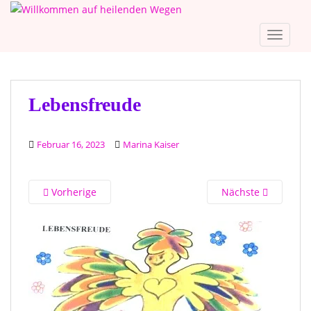
S
k
TOGGLE
i
p
t
o
Lebensfreude
m
a
i
Februar 16, 2023
Marina Kaiser
n
c
o
Vorherige
Nächste
n
t
e
n
t