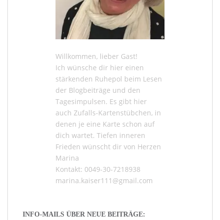
Willkommen, lieber Gast!
Ich wünsche dir hier einen
stärkenden Ruhepol beim Lesen
der
Blogbeiträge
und den
Tagesimpulsen
. Es gibt hier
auch
Zufalls-Kartenstübchen
, in
denen je eine Karte schon auf
dich wartet. Tiefen inneren
Frieden wünscht dir von Herzen
Marina
Kontakt: 0049-30-7218938
marina.kaiser111@gmail.com
INFO-MAILS ÜBER NEUE BEITRÄGE: