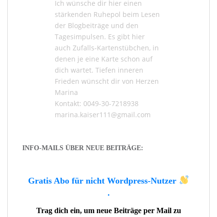
Ich wünsche dir hier einen
stärkenden Ruhepol beim Lesen
der
Blogbeiträge
und den
Tagesimpulsen
. Es gibt hier
auch
Zufalls-Kartenstübchen
, in
denen je eine Karte schon auf
dich wartet. Tiefen inneren
Frieden wünscht dir von Herzen
Marina
Kontakt: 0049-30-7218938
marina.kaiser111@gmail.com
INFO-MAILS ÜBER NEUE BEITRÄGE:
Gratis Abo für nicht Wordpress-Nutzer
.
Trag dich ein, um neue Beiträge per Mail zu