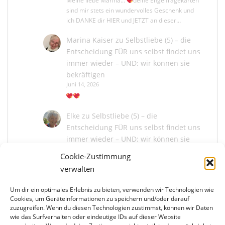
Meine liebe Marina...
deine Engelfragekarten
sind mir stets ein wundervolles Geschenk und
ich DANKE dir HIER und JETZT an dieser…
Marina Kaiser
zu
Selbstliebe (5) – die
Entscheidung FÜR uns selbst findet uns
immer wieder – UND: wir können sie
bekräftigen
Juni 14, 2026
Elke
zu
Selbstliebe (5) – die
Entscheidung FÜR uns selbst findet uns
immer wieder – UND: wir können sie
bekräftigen
Cookie-Zustimmung
Juni 13, 2026
verwalten
Um dir ein optimales Erlebnis zu bieten, verwenden wir Technologien wie
Marina Kaiser
zu
Selbstliebe (5) – die
Cookies, um Geräteinformationen zu speichern und/oder darauf
Entscheidung FÜR uns selbst findet uns
zuzugreifen. Wenn du diesen Technologien zustimmst, können wir Daten
immer wieder – UND: wir können sie
wie das Surfverhalten oder eindeutige IDs auf dieser Website