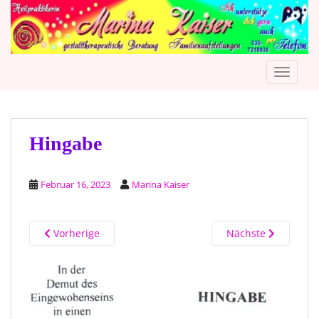
S
k
i
p
TOGGLE
t
o
m
a
i
Hingabe
n
c
Februar 16, 2023
Marina Kaiser
o
n
t
Vorherige
Nächste
e
n
t