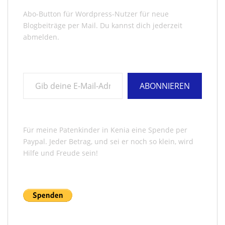
Abo-Button für Wordpress-Nutzer für neue
Blogbeiträge per Mail. Du kannst dich jederzeit
abmelden.
Gib deine E-Mail-Adresse ein ...
ABONNIEREN
Für meine Patenkinder in Kenia eine Spende per
Paypal. Jeder Betrag, und sei er noch so klein, wird
Hilfe und Freude sein!