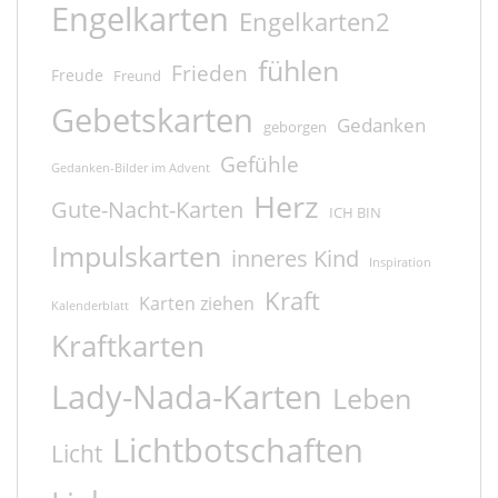
Engelkarten
Engelkarten2
fühlen
Frieden
Freude
Freund
Gebetskarten
Gedanken
geborgen
Gefühle
Gedanken-Bilder im Advent
Herz
Gute-Nacht-Karten
ICH BIN
Impulskarten
inneres Kind
Inspiration
Kraft
Karten ziehen
Kalenderblatt
Kraftkarten
Lady-Nada-Karten
Leben
Lichtbotschaften
Licht