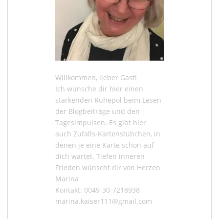
Willkommen, lieber Gast!
Ich wünsche dir hier einen
stärkenden Ruhepol beim Lesen
der
Blogbeiträge
und den
Tagesimpulsen
. Es gibt hier
auch
Zufalls-Kartenstübchen
, in
denen je eine Karte schon auf
dich wartet. Tiefen inneren
Frieden wünscht dir von Herzen
Marina
Kontakt: 0049-30-7218938
marina.kaiser111@gmail.com