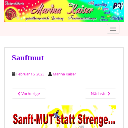
S
k
i
p
TOGGLE
t
o
m
a
i
Sanftmut
n
c
Februar 16, 2023
Marina Kaiser
o
n
t
Vorherige
Nächste
e
n
t