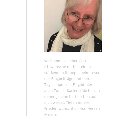
Willkommen, lieber Gast!
Ich wünsche dir hier einen
stärkenden Ruhepol beim Lesen
der
Blogbeiträge
und den
Tagesimpulsen
. Es gibt hier
auch
Zufalls-Kartenstübchen
, in
denen je eine Karte schon auf
dich wartet. Tiefen inneren
Frieden wünscht dir von Herzen
Marina