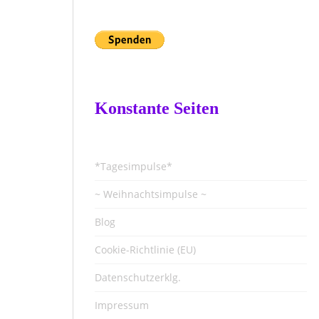
Konstante Seiten
*Tagesimpulse*
~ Weihnachtsimpulse ~
Blog
Cookie-Richtlinie (EU)
Datenschutzerklg.
Impressum