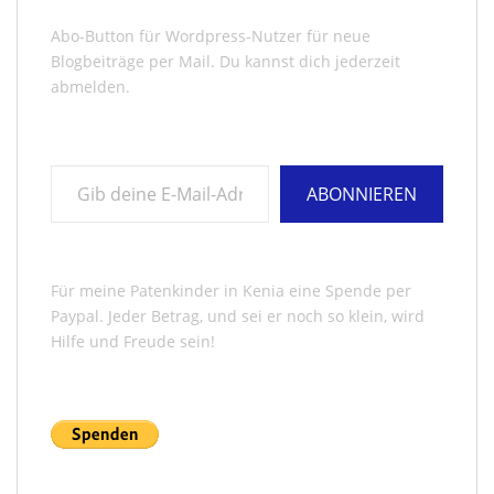
Abo-Button für Wordpress-Nutzer für neue
Blogbeiträge per Mail. Du kannst dich jederzeit
abmelden.
Gib deine E-Mail-Adresse ein ...
ABONNIEREN
Für meine Patenkinder in Kenia eine Spende per
Paypal. Jeder Betrag, und sei er noch so klein, wird
Hilfe und Freude sein!