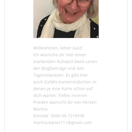
Willkommen, lieber Gast!
Ich wünsche dir hier einen
stärkenden Ruhepol beim Lesen
der
Blogbeiträge
und den
Tagesimpulsen
. Es gibt hier
auch
Zufalls-Kartenstübchen
, in
denen je eine Karte schon auf
dich wartet. Tiefen inneren
Frieden wünscht dir von Herzen
Marina
Kontakt: 0049-30-7218938
marina.kaiser111@gmail.com