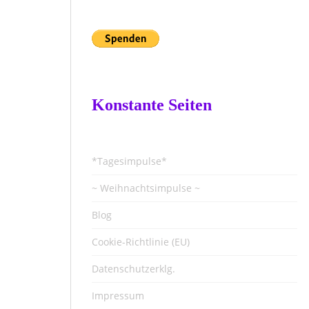
Konstante Seiten
*Tagesimpulse*
~ Weihnachtsimpulse ~
Blog
Cookie-Richtlinie (EU)
Datenschutzerklg.
Impressum