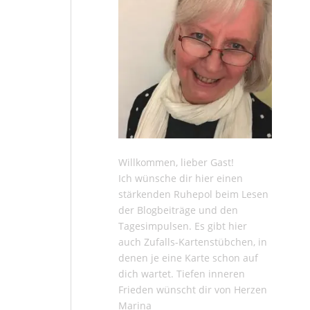
Willkommen, lieber Gast!
Ich wünsche dir hier einen
stärkenden Ruhepol beim Lesen
der
Blogbeiträge
und den
Tagesimpulsen
. Es gibt hier
auch
Zufalls-Kartenstübchen
, in
denen je eine Karte schon auf
dich wartet. Tiefen inneren
Frieden wünscht dir von Herzen
Marina