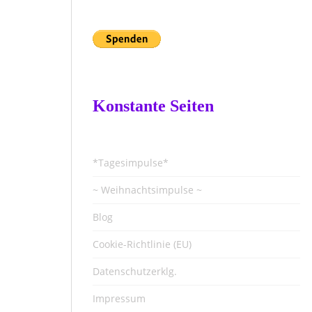
Konstante Seiten
*Tagesimpulse*
~ Weihnachtsimpulse ~
Blog
Cookie-Richtlinie (EU)
Datenschutzerklg.
Impressum