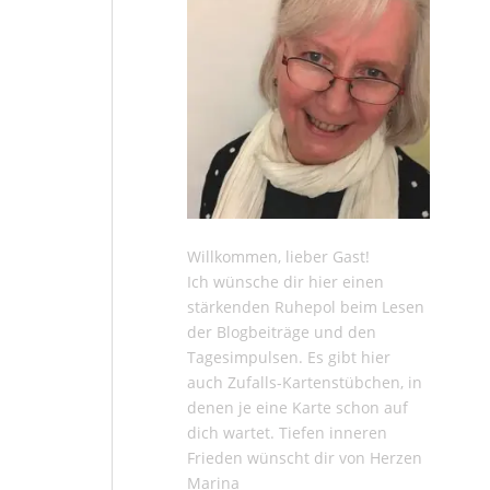
Willkommen, lieber Gast!
Ich wünsche dir hier einen
stärkenden Ruhepol beim Lesen
der
Blogbeiträge
und den
Tagesimpulsen
. Es gibt hier
auch
Zufalls-Kartenstübchen
, in
denen je eine Karte schon auf
dich wartet. Tiefen inneren
Frieden wünscht dir von Herzen
Marina