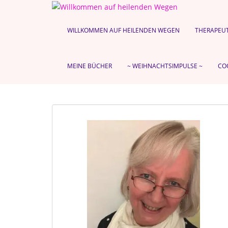
S
k
i
WILLKOMMEN AUF HEILENDEN WEGEN
THERAPEU
p
t
o
MEINE BÜCHER
~ WEIHNACHTSIMPULSE ~
COO
m
a
i
n
c
o
n
t
e
n
t