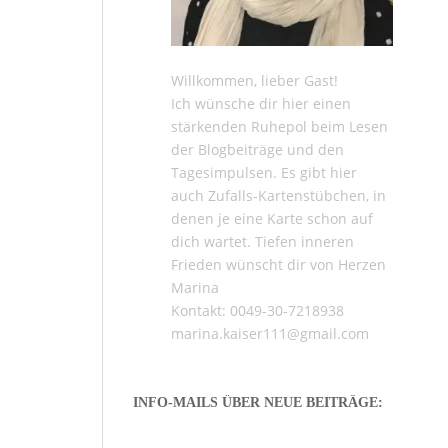
Willkommen, lieber Gast!
Ich wünsche dir hier einen
stärkenden Ruhepol beim Lesen
der
Blogbeiträge
und den
Tagesimpulsen
. Es gibt hier
auch
Zufalls-Kartenstübchen
, in
denen je eine Karte schon auf
dich wartet. Tiefen inneren
Frieden wünscht dir von Herzen
Marina
Kontakt: 0049-30-7218938
marina.kaiser111@gmail.com
INFO-MAILS ÜBER NEUE BEITRÄGE: