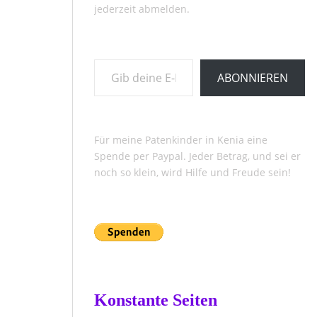
jederzeit abmelden.
Gib deine E-Mail-Adresse ein ...
ABONNIEREN
Für meine Patenkinder in Kenia eine
Spende per Paypal. Jeder Betrag, und sei er
noch so klein, wird Hilfe und Freude sein!
Konstante Seiten