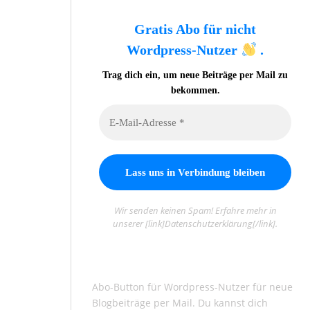
Gratis Abo für nicht
Wordpress-Nutzer
.
Trag dich ein, um neue Beiträge per Mail zu
bekommen.
Wir senden keinen Spam! Erfahre mehr in
unserer [link]Datenschutzerklärung[/link].
Abo-Button für Wordpress-Nutzer für neue
Blogbeiträge per Mail. Du kannst dich