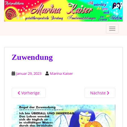
S
k
i
p
TOGGLE
t
o
m
a
i
Zuwendung
n
c
Januar 29, 2023
Marina Kaiser
o
n
t
Vorherige
Nächste
e
n
t