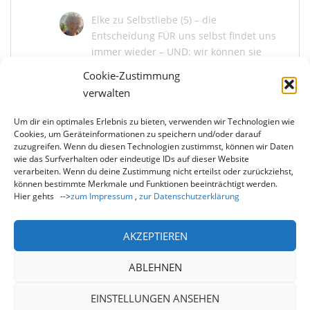
Elke
zu
Selbstliebe (5) – die
Entscheidung FÜR uns selbst findet uns
immer wieder – UND: wir können sie
bekräftigen
Cookie-Zustimmung
Juni 13, 2026
verwalten
Um dir ein optimales Erlebnis zu bieten, verwenden wir Technologien wie
Marina Kaiser
zu
Selbstliebe (5) – die
Cookies, um Geräteinformationen zu speichern und/oder darauf
Entscheidung FÜR uns selbst findet uns
zuzugreifen. Wenn du diesen Technologien zustimmst, können wir Daten
immer wieder – UND: wir können sie
wie das Surfverhalten oder eindeutige IDs auf dieser Website
bekräftigen
verarbeiten. Wenn du deine Zustimmung nicht erteilst oder zurückziehst,
können bestimmte Merkmale und Funktionen beeinträchtigt werden.
Juni 13, 2026
Hier gehts -->
zum Impressum
,
zur Datenschutzerklärung
Du liebe Elke, wie schön, dass du mit mir und
uns allen die Entscheidung der Selbstliebe neu
bekräftigst! Und wie…
AKZEPTIEREN
ABLEHNEN
EINSTELLUNGEN ANSEHEN