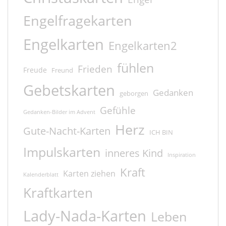
Engelfragekarten
Engelkarten
Engelkarten2
fühlen
Frieden
Freude
Freund
Gebetskarten
Gedanken
geborgen
Gefühle
Gedanken-Bilder im Advent
Herz
Gute-Nacht-Karten
ICH BIN
Impulskarten
inneres Kind
Inspiration
Kraft
Karten ziehen
Kalenderblatt
Kraftkarten
Lady-Nada-Karten
Leben