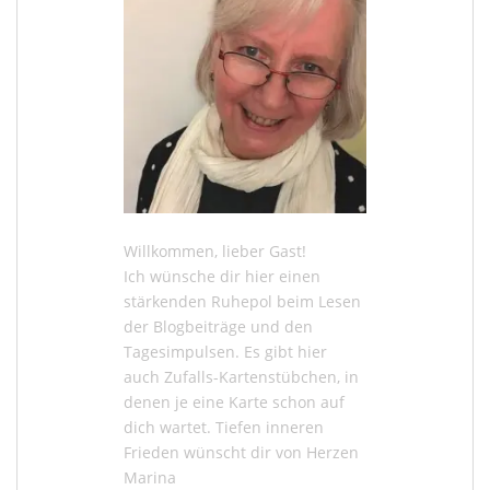
Willkommen, lieber Gast!
Ich wünsche dir hier einen
stärkenden Ruhepol beim Lesen
der
Blogbeiträge
und den
Tagesimpulsen
. Es gibt hier
auch
Zufalls-Kartenstübchen
, in
denen je eine Karte schon auf
dich wartet. Tiefen inneren
Frieden wünscht dir von Herzen
Marina