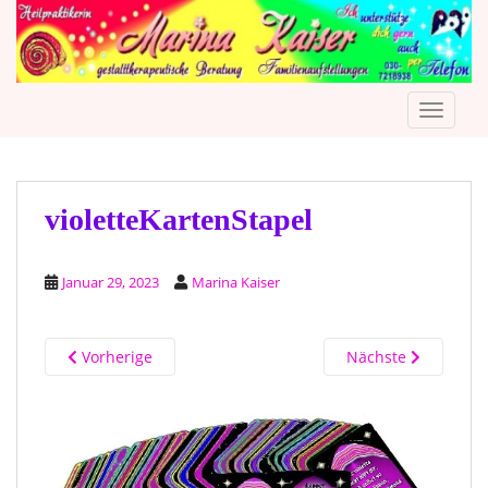
S
k
i
p
TOGGLE
t
o
m
a
i
violetteKartenStapel
n
c
Januar 29, 2023
Marina Kaiser
o
n
t
Vorherige
Nächste
e
n
t