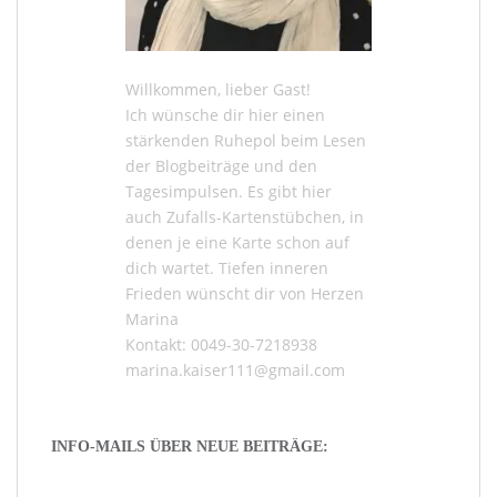
Willkommen, lieber Gast!
Ich wünsche dir hier einen
stärkenden Ruhepol beim Lesen
der
Blogbeiträge
und den
Tagesimpulsen
. Es gibt hier
auch
Zufalls-Kartenstübchen
, in
denen je eine Karte schon auf
dich wartet. Tiefen inneren
Frieden wünscht dir von Herzen
Marina
Kontakt: 0049-30-7218938
marina.kaiser111@gmail.com
INFO-MAILS ÜBER NEUE BEITRÄGE: