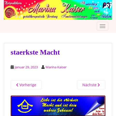
S
k
i
p
TOGGLE
t
o
m
a
i
staerkste Macht
n
c
Januar 29, 2023
Marina Kaiser
o
n
t
Vorherige
Nächste
e
n
t