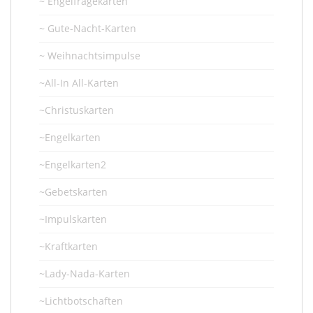
~ Engelfragekarten
~ Gute-Nacht-Karten
~ Weihnachtsimpulse
~All-In All-Karten
~Christuskarten
~Engelkarten
~Engelkarten2
~Gebetskarten
~Impulskarten
~Kraftkarten
~Lady-Nada-Karten
~Lichtbotschaften