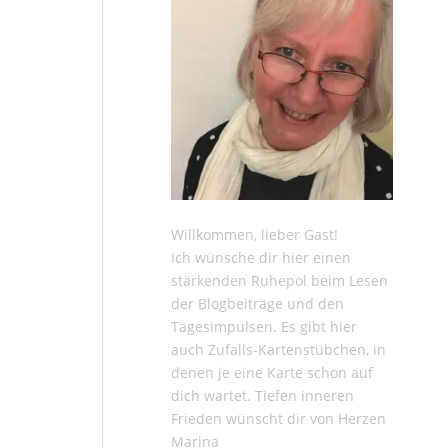
Willkommen, lieber Gast!
Ich wünsche dir hier einen
stärkenden Ruhepol beim Lesen
der
Blogbeiträge
und den
Tagesimpulsen
. Es gibt hier
auch
Zufalls-Kartenstübchen
, in
denen je eine Karte schon auf
dich wartet. Tiefen inneren
Frieden wünscht dir von Herzen
Marina