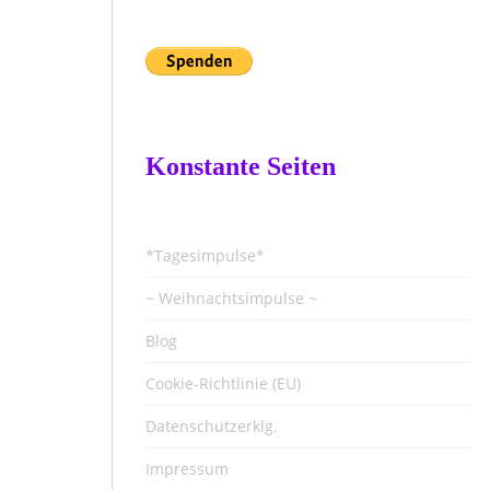
Konstante Seiten
*Tagesimpulse*
~ Weihnachtsimpulse ~
Blog
Cookie-Richtlinie (EU)
Datenschutzerklg.
Impressum