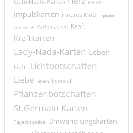
Herz
Gute-Nacht-Karten
ICH BIN
Impulskarten
inneres Kind
Inspiration
Kraft
Karten ziehen
Kalenderblatt
Kraftkarten
Lady-Nada-Karten
Leben
Lichtbotschaften
Licht
Liebe
liebevoll
lieben
Pflanzenbotschaften
St.Germain-Karten
Umwandlungskarten
Tagesimpulse