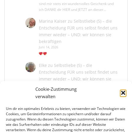
sind mir stets ein wundervolles Geschenk und
ich DANKE dir HIER und JETZT an dieser…
Marina Kaiser
zu
Selbstliebe (5) – die
Entscheidung FÜR uns selbst findet uns
immer wieder – UND: wir können sie
bekräftigen
Juni 14, 2026
Elke
zu
Selbstliebe (5) – die
Entscheidung FÜR uns selbst findet uns
immer wieder – UND: wir können sie
bekräftigen
Cookie-Zustimmung
Juni 13, 2026
verwalten
Um dir ein optimales Erlebnis zu bieten, verwenden wir Technologien wie
Marina Kaiser
zu
Selbstliebe (5) – die
Cookies, um Geräteinformationen zu speichern und/oder darauf
Entscheidung FÜR uns selbst findet uns
zuzugreifen. Wenn du diesen Technologien zustimmst, können wir Daten
immer wieder – UND: wir können sie
wie das Surfverhalten oder eindeutige IDs auf dieser Website
bekräftigen
verarbeiten. Wenn du deine Zustimmung nicht erteilst oder zurückziehst,