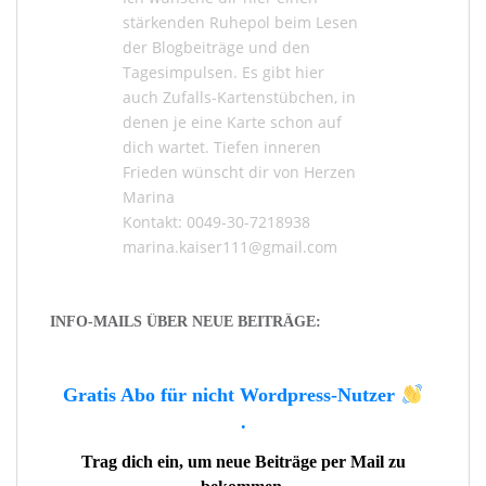
stärkenden Ruhepol beim Lesen
der
Blogbeiträge
und den
Tagesimpulsen
. Es gibt hier
auch
Zufalls-Kartenstübchen
, in
denen je eine Karte schon auf
dich wartet. Tiefen inneren
Frieden wünscht dir von Herzen
Marina
Kontakt: 0049-30-7218938
marina.kaiser111@gmail.com
INFO-MAILS ÜBER NEUE BEITRÄGE:
Gratis Abo für nicht Wordpress-Nutzer
.
Trag dich ein, um neue Beiträge per Mail zu