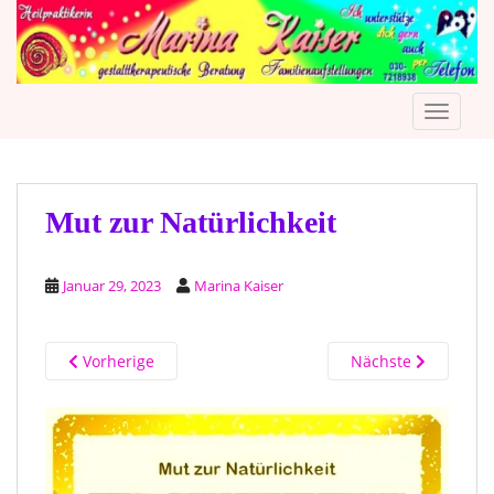
S
k
i
p
TOGGLE
t
o
m
a
i
Mut zur Natürlichkeit
n
c
Januar 29, 2023
Marina Kaiser
o
n
t
Vorherige
Nächste
e
n
t