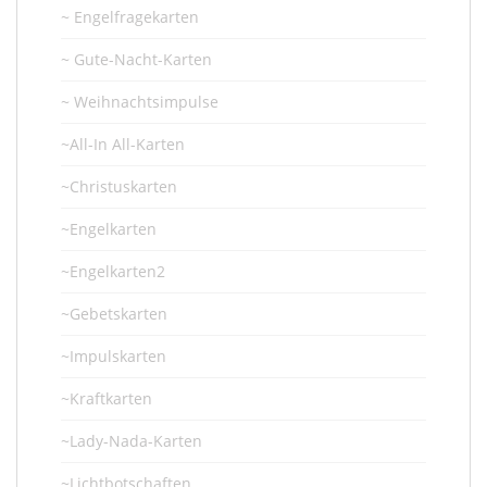
~ Engelfragekarten
~ Gute-Nacht-Karten
~ Weihnachtsimpulse
~All-In All-Karten
~Christuskarten
~Engelkarten
~Engelkarten2
~Gebetskarten
~Impulskarten
~Kraftkarten
~Lady-Nada-Karten
~Lichtbotschaften