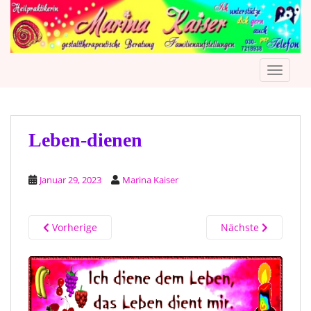
S
k
i
p
TOGGLE
t
o
m
a
i
Leben-dienen
n
c
Januar 29, 2023
Marina Kaiser
o
n
t
Vorherige
Nächste
e
n
t