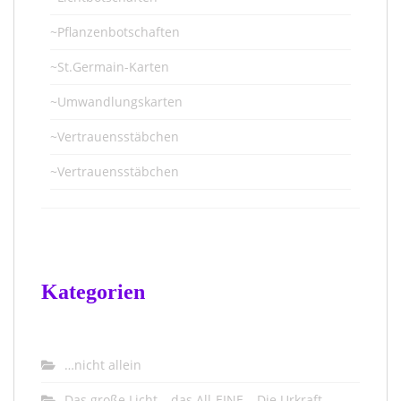
~Pflanzenbotschaften
~St.Germain-Karten
~Umwandlungskarten
~Vertrauensstäbchen
~Vertrauensstäbchen
Kategorien
…nicht allein
Das große Licht – das All-EINE – Die Urkraft