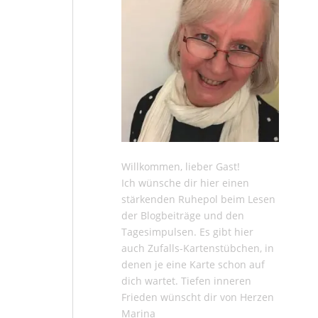
Willkommen, lieber Gast!
Ich wünsche dir hier einen
stärkenden Ruhepol beim Lesen
der
Blogbeiträge
und den
Tagesimpulsen
. Es gibt hier
auch
Zufalls-Kartenstübchen
, in
denen je eine Karte schon auf
dich wartet. Tiefen inneren
Frieden wünscht dir von Herzen
Marina