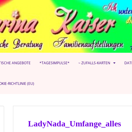
TISCHE ANGEBOTE
*TAGESIMPULSE*
~ ZUFALLS-KARTEN
DAT
KIE-RICHTLINIE (EU)
LadyNada_Umfange_alles