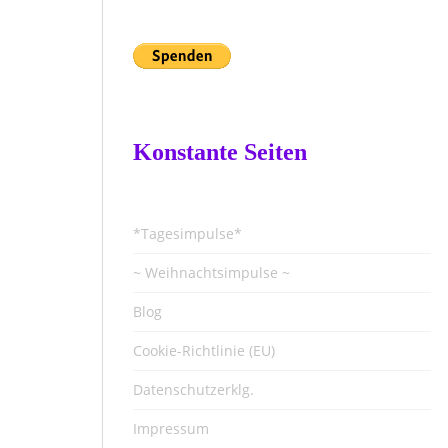
Konstante Seiten
*Tagesimpulse*
~ Weihnachtsimpulse ~
Blog
Cookie-Richtlinie (EU)
Datenschutzerklg.
Impressum