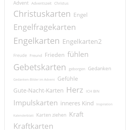
Advent
Adventszeit
Christus
Christuskarten
Engel
Engelfragekarten
Engelkarten
Engelkarten2
fühlen
Frieden
Freude
Freund
Gebetskarten
Gedanken
geborgen
Gefühle
Gedanken-Bilder im Advent
Herz
Gute-Nacht-Karten
ICH BIN
Impulskarten
inneres Kind
Inspiration
Kraft
Karten ziehen
Kalenderblatt
Kraftkarten