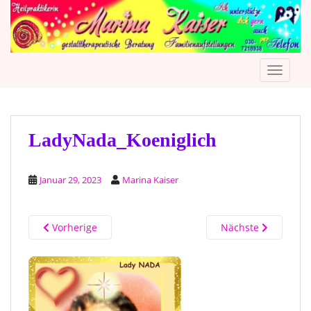
S
k
i
p
TOGGLE
t
o
m
a
i
LadyNada_Koeniglich
n
c
Januar 29, 2023
Marina Kaiser
o
n
t
Vorherige
Nächste
e
n
t