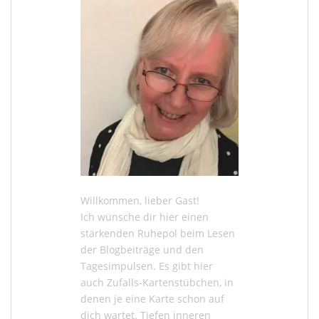
Willkommen, lieber Gast!
Ich wünsche dir hier einen
stärkenden Ruhepol beim Lesen
der
Blogbeiträge
und den
Tagesimpulsen
. Es gibt hier
auch
Zufalls-Kartenstübchen
, in
denen je eine Karte schon auf
dich wartet. Tiefen inneren