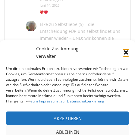
Juni 14, 2026
Elke
zu
Selbstliebe (5) – die
Entscheidung FÜR uns selbst findet uns
immer wieder – UND: wir können sie
bekräftigen
Cookie-Zustimmung
Juni 13, 2026
verwalten
Um dir ein optimales Erlebnis zu bieten, verwenden wir Technologien wie
Marina Kaiser
zu
Selbstliebe (5) – die
Cookies, um Geräteinformationen zu speichern und/oder darauf
Entscheidung FÜR uns selbst findet uns
zuzugreifen. Wenn du diesen Technologien zustimmst, können wir Daten
immer wieder – UND: wir können sie
wie das Surfverhalten oder eindeutige IDs auf dieser Website
bekräftigen
verarbeiten. Wenn du deine Zustimmung nicht erteilst oder zurückziehst,
können bestimmte Merkmale und Funktionen beeinträchtigt werden.
Juni 13, 2026
Hier gehts -->
zum Impressum
,
zur Datenschutzerklärung
Du liebe Elke, wie schön, dass du mit mir und
uns allen die Entscheidung der Selbstliebe neu
bekräftigst! Und wie…
AKZEPTIEREN
ABLEHNEN