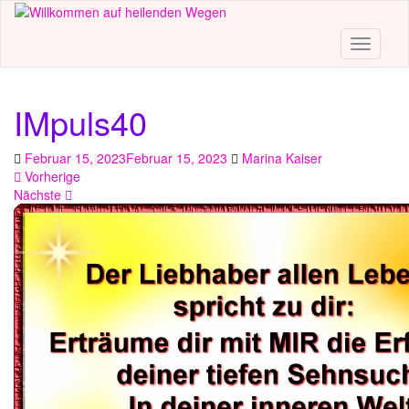
Skip
to
main
Toggle n
content
IMpuls40
Februar 15, 2023
Februar 15, 2023
Marina Kaiser
Vorherige
Nächste