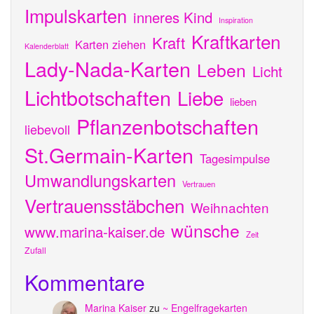
Impulskarten
inneres Kind
Inspiration
Kraftkarten
Kraft
Karten ziehen
Kalenderblatt
Lady-Nada-Karten
Leben
Licht
Lichtbotschaften
Liebe
lieben
Pflanzenbotschaften
liebevoll
St.Germain-Karten
Tagesimpulse
Umwandlungskarten
Vertrauen
Vertrauensstäbchen
Weihnachten
wünsche
www.marina-kaiser.de
Zeit
Zufall
Kommentare
Marina Kaiser
zu
~ Engelfragekarten