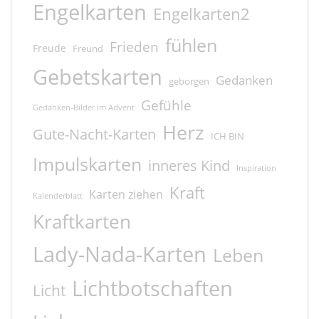
Engelkarten
Engelkarten2
fühlen
Frieden
Freude
Freund
Gebetskarten
Gedanken
geborgen
Gefühle
Gedanken-Bilder im Advent
Herz
Gute-Nacht-Karten
ICH BIN
Impulskarten
inneres Kind
Inspiration
Kraft
Karten ziehen
Kalenderblatt
Kraftkarten
Lady-Nada-Karten
Leben
Lichtbotschaften
Licht