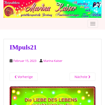
S
k
i
p
TOGGLE
t
o
m
a
i
IMpuls21
n
c
Februar 15, 2023
Marina Kaiser
o
n
t
Vorherige
Nächste
e
n
t