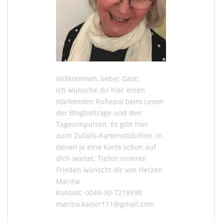
Willkommen, lieber Gast!
Ich wünsche dir hier einen
stärkenden Ruhepol beim Lesen
der
Blogbeiträge
und den
Tagesimpulsen
. Es gibt hier
auch
Zufalls-Kartenstübchen
, in
denen je eine Karte schon auf
dich wartet. Tiefen inneren
Frieden wünscht dir von Herzen
Marina
Kontakt: 0049-30-7218938
marina.kaiser111@gmail.com