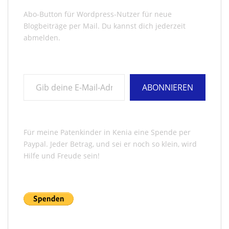
Abo-Button für Wordpress-Nutzer für neue
Blogbeiträge per Mail. Du kannst dich jederzeit
abmelden.
Gib deine E-Mail-Adresse ein ...
ABONNIEREN
Für meine Patenkinder in Kenia eine Spende per
Paypal. Jeder Betrag, und sei er noch so klein, wird
Hilfe und Freude sein!