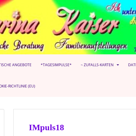
TISCHE ANGEBOTE
*TAGESIMPULSE*
~ ZUFALLS-KARTEN
DAT
KIE-RICHTLINIE (EU)
IMpuls18