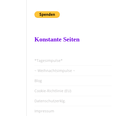
Konstante Seiten
*Tagesimpulse*
~ Weihnachtsimpulse ~
Blog
Cookie-Richtlinie (EU)
Datenschutzerklg.
Impressum