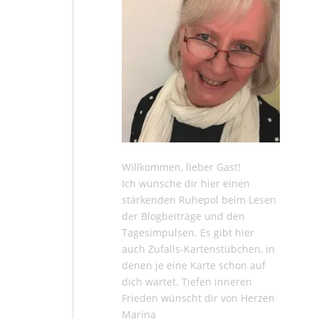
Willkommen, lieber Gast!
Ich wünsche dir hier einen
stärkenden Ruhepol beim Lesen
der
Blogbeiträge
und den
Tagesimpulsen
. Es gibt hier
auch
Zufalls-Kartenstübchen
, in
denen je eine Karte schon auf
dich wartet. Tiefen inneren
Frieden wünscht dir von Herzen
Marina