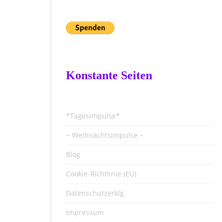
Konstante Seiten
*Tagesimpulse*
~ Weihnachtsimpulse ~
Blog
Cookie-Richtlinie (EU)
Datenschutzerklg.
Impressum