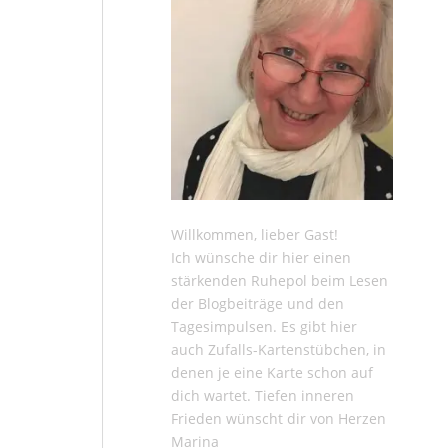
Willkommen, lieber Gast!
Ich wünsche dir hier einen
stärkenden Ruhepol beim Lesen
der
Blogbeiträge
und den
Tagesimpulsen
. Es gibt hier
auch
Zufalls-Kartenstübchen
, in
denen je eine Karte schon auf
dich wartet. Tiefen inneren
Frieden wünscht dir von Herzen
Marina