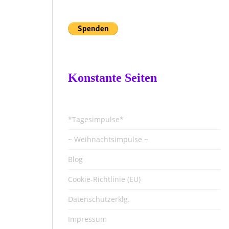
Konstante Seiten
*Tagesimpulse*
~ Weihnachtsimpulse ~
Blog
Cookie-Richtlinie (EU)
Datenschutzerklg.
Impressum