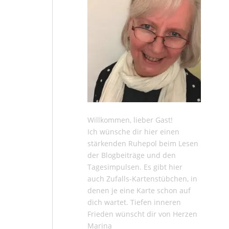
Willkommen, lieber Gast!
Ich wünsche dir hier einen
stärkenden Ruhepol beim Lesen
der
Blogbeiträge
und den
Tagesimpulsen
. Es gibt hier
auch
Zufalls-Kartenstübchen
, in
denen je eine Karte schon auf
dich wartet. Tiefen inneren
Frieden wünscht dir von Herzen
Marina