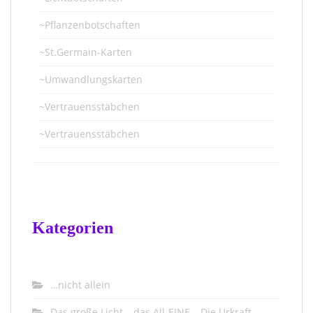
~Pflanzenbotschaften
~St.Germain-Karten
~Umwandlungskarten
~Vertrauensstäbchen
~Vertrauensstäbchen
Kategorien
…nicht allein
Das große Licht – das All-EINE – Die Urkraft