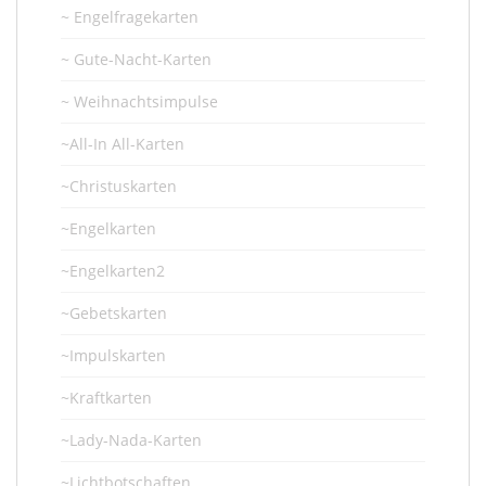
~ Engelfragekarten
~ Gute-Nacht-Karten
~ Weihnachtsimpulse
~All-In All-Karten
~Christuskarten
~Engelkarten
~Engelkarten2
~Gebetskarten
~Impulskarten
~Kraftkarten
~Lady-Nada-Karten
~Lichtbotschaften