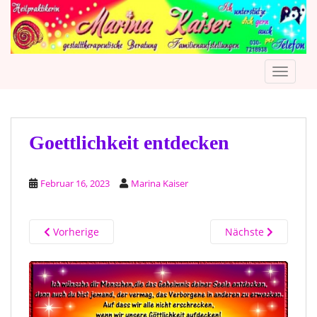
S
k
i
p
TOGGLE
t
o
m
a
i
Goettlichkeit entdecken
n
c
Februar 16, 2023
Marina Kaiser
o
n
t
Vorherige
Nächste
e
n
t