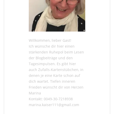
Willkommen, lieber Gast!
Ich wünsche dir hier einen
stärkenden Ruhepol beim Lesen
der
Blogbeiträge
und den
Tagesimpulsen
. Es gibt hier
auch
Zufalls-Kartenstübchen
, in
denen je eine Karte schon auf
dich wartet. Tiefen inneren
Frieden wünscht dir von Herzen
Marina
Kontakt: 0049-30-7218938
marina.kaiser111@gmail.com