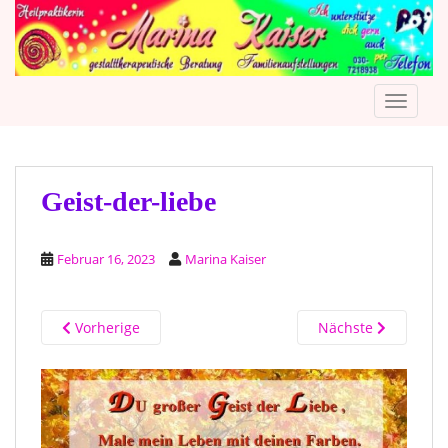
S
k
i
p
TOGGLE
t
o
m
a
i
Geist-der-liebe
n
c
Februar 16, 2023
Marina Kaiser
o
n
t
Vorherige
Nächste
e
n
t