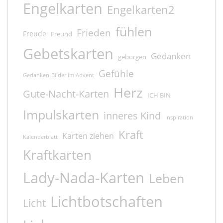
Engelkarten
Engelkarten2
fühlen
Frieden
Freude
Freund
Gebetskarten
Gedanken
geborgen
Gefühle
Gedanken-Bilder im Advent
Herz
Gute-Nacht-Karten
ICH BIN
Impulskarten
inneres Kind
Inspiration
Kraft
Karten ziehen
Kalenderblatt
Kraftkarten
Lady-Nada-Karten
Leben
Lichtbotschaften
Licht