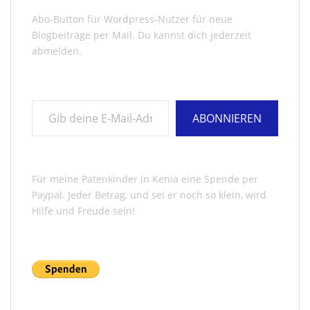
Abo-Button für Wordpress-Nutzer für neue
Blogbeiträge per Mail. Du kannst dich jederzeit
abmelden.
Gib deine E-Mail-Adresse ein ...
ABONNIEREN
Für meine Patenkinder in Kenia eine Spende per
Paypal. Jeder Betrag, und sei er noch so klein, wird
Hilfe und Freude sein!