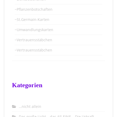
~Pflanzenbotschaften
~St.Germain-Karten
~Umwandlungskarten
~Vertrauensstäbchen
~Vertrauensstäbchen
Kategorien
…nicht allein
Das große Licht – das All-EINE – Die Urkraft