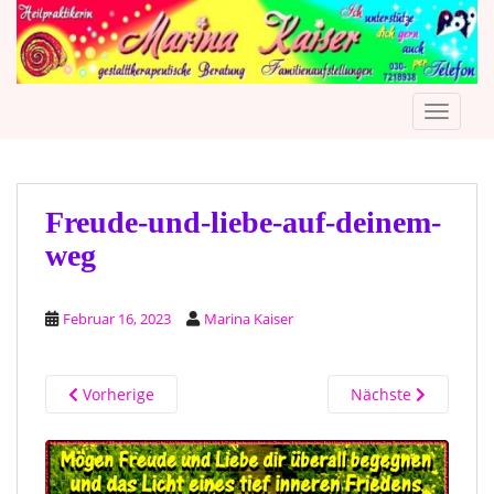
S
k
i
p
TOGGLE
t
o
m
a
i
Freude-und-liebe-auf-deinem-
n
weg
c
o
n
Februar 16, 2023
Marina Kaiser
t
e
n
Vorherige
Nächste
t