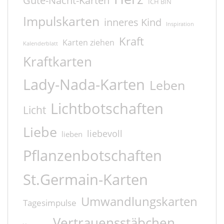
Gute-Nacht-Karten
ICH BIN
Impulskarten
inneres Kind
Inspiration
Kraft
Karten ziehen
Kalenderblatt
Kraftkarten
Lady-Nada-Karten
Leben
Lichtbotschaften
Licht
Liebe
liebevoll
lieben
Pflanzenbotschaften
St.Germain-Karten
Umwandlungskarten
Tagesimpulse
Vertrauensstäbchen