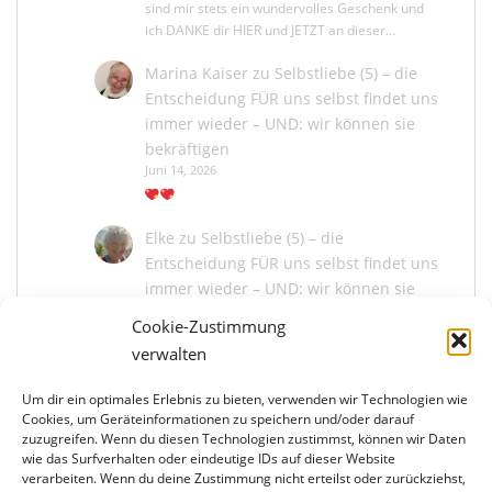
sind mir stets ein wundervolles Geschenk und
ich DANKE dir HIER und JETZT an dieser…
Marina Kaiser
zu
Selbstliebe (5) – die
Entscheidung FÜR uns selbst findet uns
immer wieder – UND: wir können sie
bekräftigen
Juni 14, 2026
Elke
zu
Selbstliebe (5) – die
Entscheidung FÜR uns selbst findet uns
immer wieder – UND: wir können sie
bekräftigen
Cookie-Zustimmung
Juni 13, 2026
verwalten
Um dir ein optimales Erlebnis zu bieten, verwenden wir Technologien wie
Marina Kaiser
zu
Selbstliebe (5) – die
Cookies, um Geräteinformationen zu speichern und/oder darauf
Entscheidung FÜR uns selbst findet uns
zuzugreifen. Wenn du diesen Technologien zustimmst, können wir Daten
immer wieder – UND: wir können sie
wie das Surfverhalten oder eindeutige IDs auf dieser Website
bekräftigen
verarbeiten. Wenn du deine Zustimmung nicht erteilst oder zurückziehst,