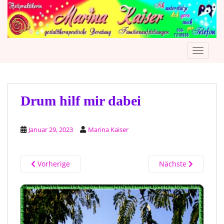
S
k
i
p
TOGGLE
t
o
m
a
i
Drum hilf mir dabei
n
c
Januar 29, 2023
Marina Kaiser
o
n
t
Vorherige
Nächste
e
n
t