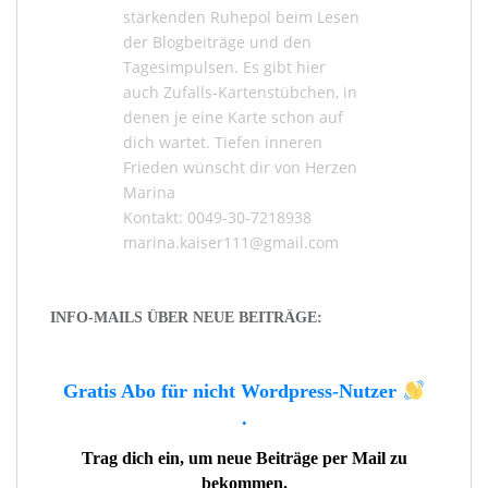
stärkenden Ruhepol beim Lesen
der
Blogbeiträge
und den
Tagesimpulsen
. Es gibt hier
auch
Zufalls-Kartenstübchen
, in
denen je eine Karte schon auf
dich wartet. Tiefen inneren
Frieden wünscht dir von Herzen
Marina
Kontakt: 0049-30-7218938
marina.kaiser111@gmail.com
INFO-MAILS ÜBER NEUE BEITRÄGE:
Gratis Abo für nicht Wordpress-Nutzer
.
Trag dich ein, um neue Beiträge per Mail zu
bekommen.