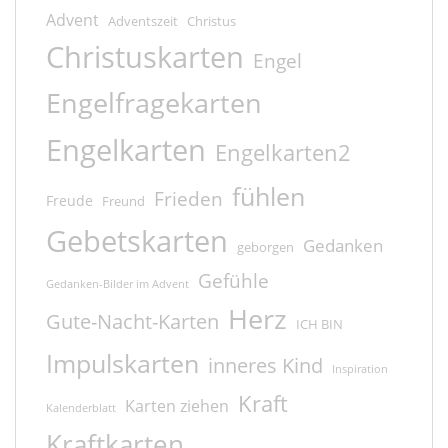
Advent
Adventszeit
Christus
Christuskarten
Engel
Engelfragekarten
Engelkarten
Engelkarten2
fühlen
Frieden
Freude
Freund
Gebetskarten
Gedanken
geborgen
Gefühle
Gedanken-Bilder im Advent
Herz
Gute-Nacht-Karten
ICH BIN
Impulskarten
inneres Kind
Inspiration
Kraft
Karten ziehen
Kalenderblatt
Kraftkarten