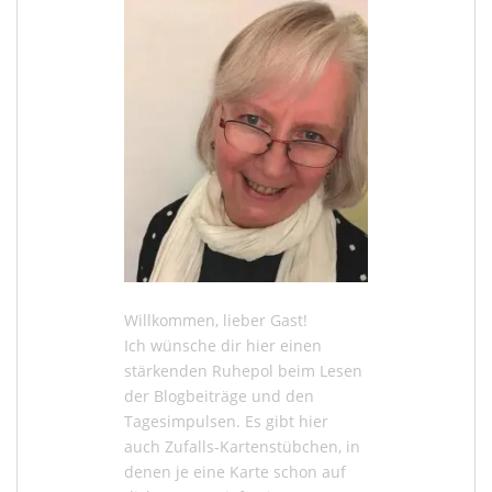
Willkommen, lieber Gast!
Ich wünsche dir hier einen
stärkenden Ruhepol beim Lesen
der
Blogbeiträge
und den
Tagesimpulsen
. Es gibt hier
auch
Zufalls-Kartenstübchen
, in
denen je eine Karte schon auf