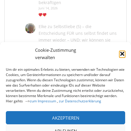
bekräftigen
Juni 14, 2026
Elke
zu
Selbstliebe (5) – die
Entscheidung FÜR uns selbst findet uns
immer wieder – UND: wir können sie
bekräftigen
Cookie-Zustimmung
Juni 13, 2026
verwalten
Um dir ein optimales Erlebnis zu bieten, verwenden wir Technologien wie
Marina Kaiser
zu
Selbstliebe (5) – die
Cookies, um Geräteinformationen zu speichern und/oder darauf
Entscheidung FÜR uns selbst findet uns
zuzugreifen. Wenn du diesen Technologien zustimmst, können wir Daten
immer wieder – UND: wir können sie
wie das Surfverhalten oder eindeutige IDs auf dieser Website
bekräftigen
verarbeiten. Wenn du deine Zustimmung nicht erteilst oder zurückziehst,
können bestimmte Merkmale und Funktionen beeinträchtigt werden.
Juni 13, 2026
Hier gehts -->
zum Impressum
,
zur Datenschutzerklärung
Du liebe Elke, wie schön, dass du mit mir und
uns allen die Entscheidung der Selbstliebe neu
bekräftigst! Und wie…
AKZEPTIEREN
ABLEHNEN