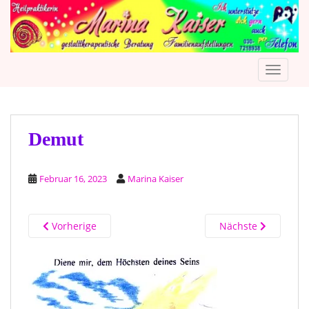
S
k
i
p
TOGGLE
t
o
m
a
i
Demut
n
c
Februar 16, 2023
Marina Kaiser
o
n
t
Vorherige
Nächste
e
n
t