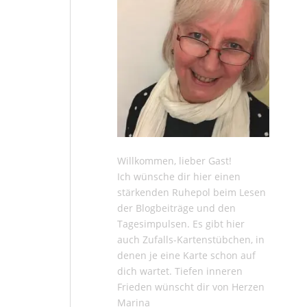
Willkommen, lieber Gast!
Ich wünsche dir hier einen
stärkenden Ruhepol beim Lesen
der
Blogbeiträge
und den
Tagesimpulsen
. Es gibt hier
auch
Zufalls-Kartenstübchen
, in
denen je eine Karte schon auf
dich wartet. Tiefen inneren
Frieden wünscht dir von Herzen
Marina