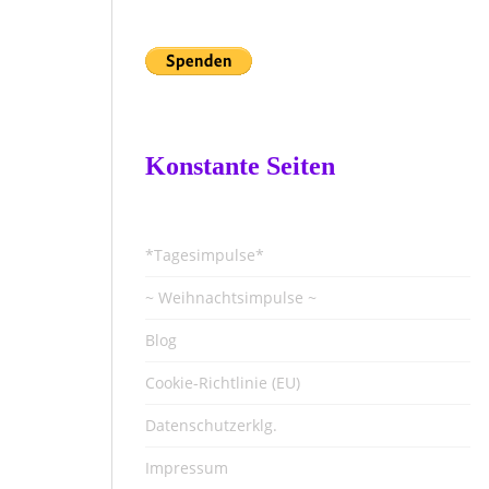
Konstante Seiten
*Tagesimpulse*
~ Weihnachtsimpulse ~
Blog
Cookie-Richtlinie (EU)
Datenschutzerklg.
Impressum